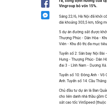
ra, song định hướng của tậ
Vingroup bỏ vốn 15%.
Sáng 22/6, Hà Nội đã khởi cô
dài khoảng 303,5 km, tổng mứ
5 dự án đường sắt được khởi
Thượng Phúc - Dân Hòa - Khu
Viên - Khu đô thị đa mục tiê
Tuyến số 2: Sân bay Nội Bài
Hưng - Thượng Phúc- Dân Hòa
đai 3 - Lĩnh Nam - Dương Xá.
Tuyến số 10: Đông Anh - Võ C
Anh. Tuyến số 14: Cầu Thăng
Chủ đầu tư dự án là Ban Quả
cho liên danh nhà thầu gồm
sắt cao tốc VinSpeed (thuộc