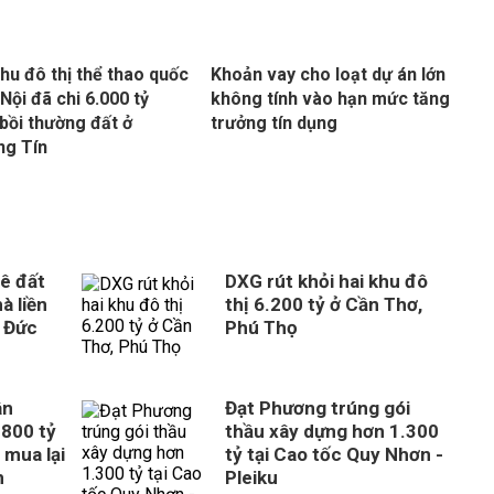
hu đô thị thể thao quốc
Khoản vay cho loạt dự án lớn
 Nội đã chi 6.000 tỷ
không tính vào hạn mức tăng
bồi thường đất ở
trưởng tín dụng
ng Tín
ê đất
DXG rút khỏi hai khu đô
à liền
thị 6.200 tỷ ở Cần Thơ,
 Đức
Phú Thọ
ân
Đạt Phương trúng gói
800 tỷ
thầu xây dựng hơn 1.300
 mua lại
tỷ tại Cao tốc Quy Nhơn -
n
Pleiku