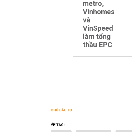
metro,
Vinhomes
và
VinSpeed
làm tổng
thầu EPC
CHỦ ĐẦU TƯ
TAG: