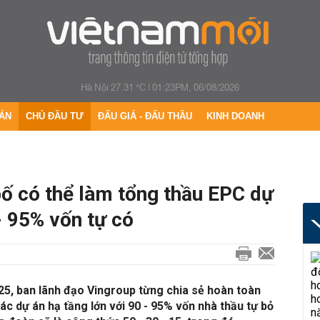
Hà Nội 27.31 °C
|
01:23PM, 06/08/2026
ÁN
CHỦ ĐẦU TƯ
ĐẤU GIÁ - ĐẤU THẦU
KINH DOANH
bố có thể làm tổng thầu EPC dự
- 95% vốn tự có
5, ban lãnh đạo Vingroup từng chia sẻ hoàn toàn
ác dự án hạ tầng lớn với 90 - 95% vốn nhà thầu tự bỏ