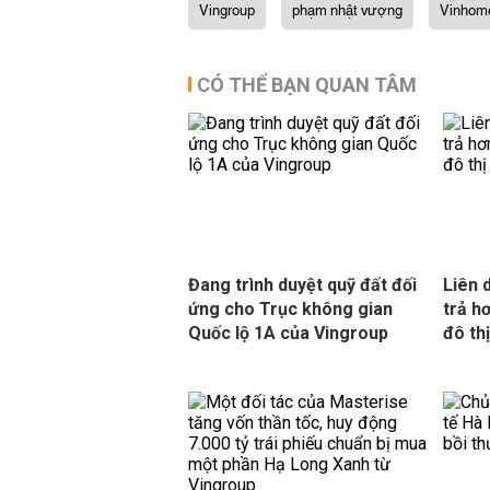
Vingroup
phạm nhật vượng
Vinhom
CÓ THỂ BẠN QUAN TÂM
Đang trình duyệt quỹ đất đối
Liên 
ứng cho Trục không gian
trả h
Quốc lộ 1A của Vingroup
đô th