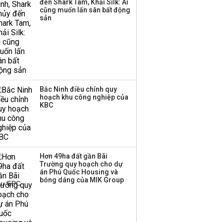
đến Shark Tam, Khải Silk: Ai
‘phất lên’ trong tháng 8,
cũng muốn lấn sân bất động
nhóm ngành nào có
sản
tiềm năng dẫn sóng?
Bắc Ninh điều chỉnh quy
hoạch khu công nghiệp của
KBC
Hơn 49ha đất gần Bãi
Trường quy hoạch cho dự
án Phú Quốc Housing và
bóng dáng của MIK Group