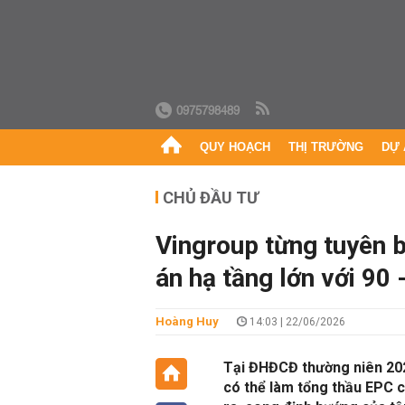
0975798489
QUY HOẠCH
THỊ TRƯỜNG
DỰ 
CHỦ ĐẦU TƯ
Vingroup từng tuyên 
án hạ tầng lớn với 90 
Hoàng Huy
14:03 | 22/06/2026
Tại ĐHĐCĐ thường niên 202
có thể làm tổng thầu EPC c