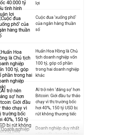
lợi
Cuộc đua 'xuống phố'
của ngân hàng thuần
số
Huấn Hoa Hồng là Chủ
tịch doanh nghiệp vốn
100 tỷ, góp cổ phần
trong hai doanh nghiệp
khác
AI trở nên 'đáng sợ' hơn
Bitcoin: Giới đầu tư tháo
chạy vì thị trường bốc
hơi 40%, 150 tỷ USD bị
rút không thương tiếc
Doanh nghiệp duy nhất
sản xuất vàng mã trên