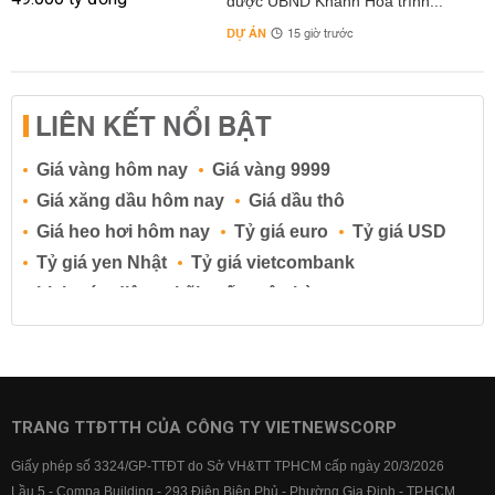
được UBND Khánh Hòa trình...
DỰ ÁN
15 giờ trước
LIÊN KẾT NỔI BẬT
Giá vàng hôm nay
Giá vàng 9999
Giá xăng dầu hôm nay
Giá dầu thô
Giá heo hơi hôm nay
Tỷ giá euro
Tỷ giá USD
Tỷ giá yen Nhật
Tỷ giá vietcombank
Lịch cúp điện
Lãi suất ngân hàng
Lãi suất tiết kiệm
Lãi suất tiền gửi
Lãi suất ngân hàng Agribank
Lãi suất ngân hàng Sacombank
Lãi suất ngân hàng BIDV
TRANG TTĐTTH CỦA CÔNG TY VIETNEWSCORP
Lãi suất ngân hàng Vietinbank
Giấy phép số 3324/GP-TTĐT do Sở VH&TT TPHCM cấp ngày 20/3/2026
Lãi suất ngân hàng Vietcombank
Lầu 5 - Compa Building - 293 Điện Biên Phủ - Phường Gia Định - TP.HCM