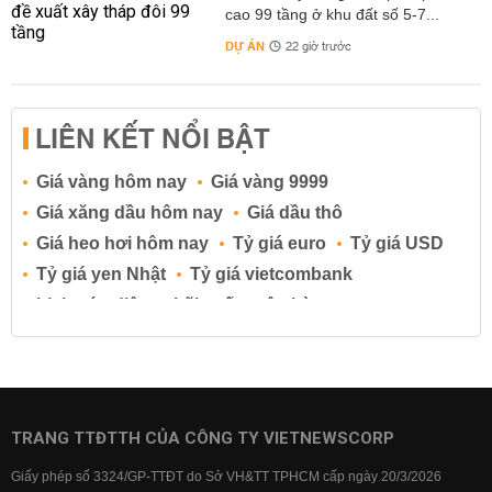
cao 99 tầng ở khu đất số 5-7...
DỰ ÁN
22 giờ trước
LIÊN KẾT NỔI BẬT
Giá vàng hôm nay
Giá vàng 9999
Giá xăng dầu hôm nay
Giá dầu thô
Giá heo hơi hôm nay
Tỷ giá euro
Tỷ giá USD
Tỷ giá yen Nhật
Tỷ giá vietcombank
Lịch cúp điện
Lãi suất ngân hàng
Lãi suất tiết kiệm
Lãi suất tiền gửi
Lãi suất ngân hàng Agribank
Lãi suất ngân hàng Sacombank
Lãi suất ngân hàng BIDV
TRANG TTĐTTH CỦA CÔNG TY VIETNEWSCORP
Lãi suất ngân hàng Vietinbank
Giấy phép số 3324/GP-TTĐT do Sở VH&TT TPHCM cấp ngày 20/3/2026
Lãi suất ngân hàng Vietcombank