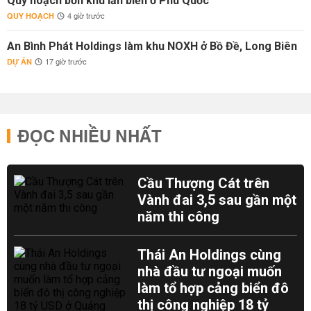
Quy hoạch bốn khu lấn biển ở Phú Quốc
QUY HOẠCH
4 giờ trước
An Bình Phát Holdings làm khu NOXH ở Bồ Đề, Long Biên
DỰ ÁN
17 giờ trước
ĐỌC NHIỀU NHẤT
Cầu Thượng Cát trên
Vành đai 3,5 sau gần một
năm thi công
Thái An Holdings cùng
nhà đầu tư ngoại muốn
làm tổ hợp cảng biển đô
thị công nghiệp 18 tỷ