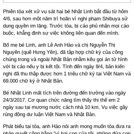
Phiên tòa xét xử vụ sát hại bé Nhật Linh bắt đầu từ hôm
4/6, sau hơn một năm trì hoãn vì nghi phạm Shibuya sử
dụng quyền im lặng. Trước tòa, bị cáo phủ nhận mọi cáo
buộc, khẳng định sự việc không liên quan đến mình.
Bố mẹ bé Linh, anh Lê Anh Hào và chị Nguyễn Thị
Nguyên (quê Hưng Yên), đã tập hợp chữ ký của công
chúng trong và ngoài Nhật Bản nhằm kêu gọi án tử hình
với bị cáo nếu y bị kết tội. Tính đến ngày 9/4, bản kiến
nghị đã thu thập được hơn 1 triệu chữ ký tại Việt Nam và
69.000 chữ ký ở Nhật Bản.
Bé Nhật Linh mất tích trên đường đến trường vào ngày
24/3/2017. Cơ quan chức năng tìm thấy thi thể em 2
ngày sau tại mương nước cách nhà 10 km. Vụ việc gây
rúng động dư luận Việt Nam và Nhật Bản.
Phát biểu tại tòa, anh Hào nói anh mong muốn tòa đưa ra
phán quyết công bằng "vì hai con của tôi, những đứa con