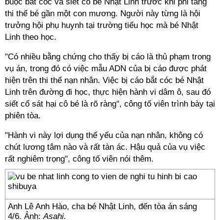
buộc bắt cóc và siết cổ bé Nhật Linh trước khi phi tang
thi thể bé gần một con mương. Người này từng là hội
trưởng hội phụ huynh tại trường tiểu học mà bé Nhật
Linh theo học.
"Có nhiều bằng chứng cho thấy bị cáo là thủ phạm trong
vụ án, trong đó có việc mẫu ADN của bị cáo được phát
hiện trên thi thể nạn nhân. Việc bị cáo bắt cóc bé Nhật
Linh trên đường đi học, thực hiện hành vi dâm ô, sau đó
siết cổ sát hại cô bé là rõ ràng", công tố viên trình bày tại
phiên tòa.
"Hành vi này lợi dụng thế yếu của nạn nhân, không có
chút lương tâm nào và rất tàn ác. Hậu quả của vụ việc
rất nghiêm trọng", công tố viên nói thêm.
Anh Lê Anh Hào, cha bé Nhật Linh, đến tòa án sáng
4/6. Ảnh:
Asahi.