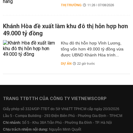
THỊ TRƯỜNG
11:26 | 07/08/2026
Khánh Hòa đề xuất làm khu đô thị hỗn hợp hơn
49.000 tỷ đồng
Khu đô thị hỗn hợp Vĩnh Lương,
tổng vốn hơn 49.000 tỷ đồng vừa
được UBND Khánh Hòa trình...
DỰ ÁN
22 giờ trước
TRANG TTĐTTH CỦA CÔNG TY VIETNEWSCORP
Giấy phép số 3324/GP-TTĐT do Sở VH&TT TPHCM cấp ngày 20/3/2026
Lầu 5 - Compa Building - 293 Điện Biên Phủ - Phường Gia Định - TP.HCM
Chi nhánh:
Số 5 - Khu 38A Trần Phú - Phường Ba Đình - TP. Hà Nội
Chịu trách nhiệm nội dung:
Nguyễn Minh Quyết