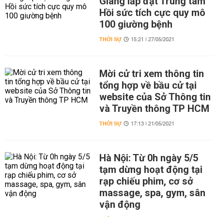
Giang lắp đặt Trung tâm
Hồi sức tích cực quy mô
100 giường bệnh
THỜI SỰ
15:21 | 27/05/2021
Mời cử tri xem thông tin
tổng hợp về bầu cử tại
website của Sở Thông tin
và Truyền thông TP HCM
THỜI SỰ
17:13 | 21/05/2021
Hà Nội: Từ 0h ngày 5/5
tạm dừng hoạt động tại
rạp chiếu phim, cơ sở
massage, spa, gym, sân
vận động