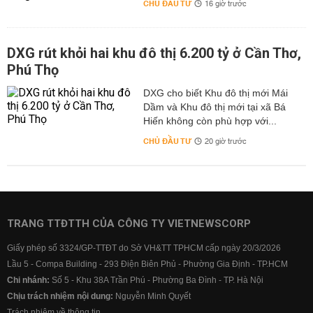
CHỦ ĐẦU TƯ
16 giờ trước
DXG rút khỏi hai khu đô thị 6.200 tỷ ở Cần Thơ,
Phú Thọ
DXG cho biết Khu đô thị mới Mái
Dầm và Khu đô thị mới tại xã Bá
Hiến không còn phù hợp với...
CHỦ ĐẦU TƯ
20 giờ trước
TRANG TTĐTTH CỦA CÔNG TY VIETNEWSCORP
Giấy phép số 3324/GP-TTĐT do Sở VH&TT TPHCM cấp ngày 20/3/2026
Lầu 5 - Compa Building - 293 Điện Biên Phủ - Phường Gia Định - TP.HCM
Chi nhánh:
Số 5 - Khu 38A Trần Phú - Phường Ba Đình - TP. Hà Nội
Chịu trách nhiệm nội dung:
Nguyễn Minh Quyết
Trách nhiệm về thông tin