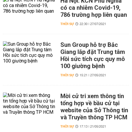
Hà Nội: KCN Phú Nghĩa
có ca nhiễm Covid-19,
786 trường hợp liên quan
THỜI SỰ
22:30 | 27/07/2021
Sun Group hỗ trợ Bắc
Giang lắp đặt Trung tâm
Hồi sức tích cực quy mô
100 giường bệnh
THỜI SỰ
15:21 | 27/05/2021
Mời cử tri xem thông tin
tổng hợp về bầu cử tại
website của Sở Thông tin
và Truyền thông TP HCM
THỜI SỰ
17:13 | 21/05/2021