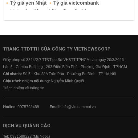
Tỷ giá yen Nhật
Tỷ giá vietcombank
Lịch cúp điện
Lãi suất ngân hàng
Lãi suất tiết kiệm
Lãi suất tiền gửi
Lãi suất ngân hàng Agribank
Lãi suất ngân hàng Sacombank
Lãi suất ngân hàng BIDV
TRANG TTĐTTH CỦA CÔNG TY VIETNEWSCORP
Lãi suất ngân hàng Vietinbank
Giấy phép số 3324/GP-TTĐT do Sở VH&TT TPHCM cấp ngày 20/3/2026
Lãi suất ngân hàng Vietcombank
Lầu 5 - Compa Building - 293 Điện Biên Phủ - Phường Gia Định - TP.HCM
Chi nhánh:
Số 5 - Khu 38A Trần Phú - Phường Ba Đình - TP. Hà Nội
Chịu trách nhiệm nội dung:
Nguyễn Minh Quyết
Trách nhiệm về thông tin
Hotline:
0975798489
Email:
info@vietnammoi.vn
DỊCH VỤ QUẢNG CÁO:
Tel:
0931589222 (Ms Ngọc)