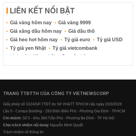
LIÊN KẾT NỔI BẬT
Giá vàng hôm nay
Giá vàng 9999
Giá xăng dầu hôm nay
Giá dầu thô
Giá heo hơi hôm nay
Tỷ giá euro
Tỷ giá USD
Tỷ giá yen Nhật
Tỷ giá vietcombank
Lịch cúp điện
Lãi suất ngân hàng
Lãi suất tiết kiệm
Lãi suất tiền gửi
Lãi suất ngân hàng Agribank
Lãi suất ngân hàng Sacombank
Lãi suất ngân hàng BIDV
TRANG TTĐTTH CỦA CÔNG TY VIETNEWSCORP
Lãi suất ngân hàng Vietinbank
Giấy phép số 3324/GP-TTĐT do Sở VH&TT TPHCM cấp ngày 20/3/2026
Lãi suất ngân hàng Vietcombank
Lầu 5 - Compa Building - 293 Điện Biên Phủ - Phường Gia Định - TP.HCM
Chi nhánh:
Số 5 - Khu 38A Trần Phú - Phường Ba Đình - TP. Hà Nội
Chịu trách nhiệm nội dung:
Nguyễn Minh Quyết
Trách nhiệm về thông tin