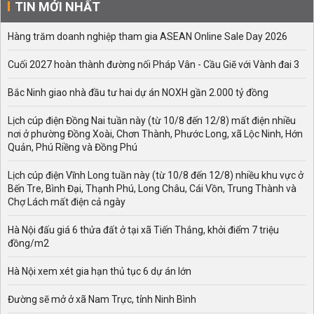
TIN MỚI NHẤT
trường kinh doanh về:
giá vàng 24k hôm nay
,
giá xăng
hôm nay
,
giá heo hôm nay
Hàng trăm doanh nghiệp tham gia ASEAN Online Sale Day 2026
Xem thêm:
giá chuối hôm nay
Cuối 2027 hoàn thành đường nối Pháp Vân - Cầu Giẽ với Vành đai 3
Bắc Ninh giao nhà đầu tư hai dự án NOXH gần 2.000 tỷ đồng
Lịch cúp điện Đồng Nai tuần này (từ 10/8 đến 12/8) mất điện nhiều
nơi ở phường Đồng Xoài, Chơn Thành, Phước Long, xã Lộc Ninh, Hớn
Quản, Phú Riềng và Đồng Phú
Lịch cúp điện Vĩnh Long tuần này (từ 10/8 đến 12/8) nhiều khu vực ở
Bến Tre, Bình Đại, Thạnh Phú, Long Châu, Cái Vồn, Trung Thành và
Chợ Lách mất điện cả ngày
Hà Nội đấu giá 6 thửa đất ở tại xã Tiến Thắng, khởi điểm 7 triệu
đồng/m2
Hà Nội xem xét gia hạn thủ tục 6 dự án lớn
Đường sẽ mở ở xã Nam Trực, tỉnh Ninh Bình