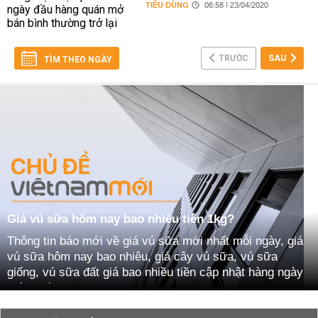
TIÊU DÙNG
06:58 | 23/04/2020
TRƯỚC
SAU
TÌM THEO NGÀY
Giá vú sữa hôm nay bao nhiêu tiên 1kg?
Thông tin báo mới về giá vú sữa mới nhất mỗi ngày, giá
vú sữa hôm nay bao nhiêu, giá cây vú sữa, vú sữa
giống, vú sữa đất giá bao nhiều tiền cập nhật hàng ngày
mới nhất
Ngoài ra bạn đọc có có thể tham khảo thêm tin tức thị