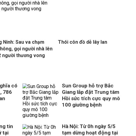
 Ninh: Sau va chạm
Thói côn đồ dễ lây lan
thông, gọi người nhà lên
 người thương vong
ghĩa có
Sun Group hỗ trợ Bắc
, 786
Giang lắp đặt Trung tâm
uan
Hồi sức tích cực quy mô
100 giường bệnh
ng tin
Hà Nội: Từ 0h ngày 5/5
 tại
tạm dừng hoạt động tại