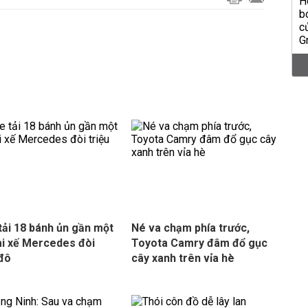
 tải 18 bánh ủn gần một
Né va chạm phía trước,
ài xế Mercedes đòi
Toyota Camry đâm đổ gục
 đô
cây xanh trên vỉa hè