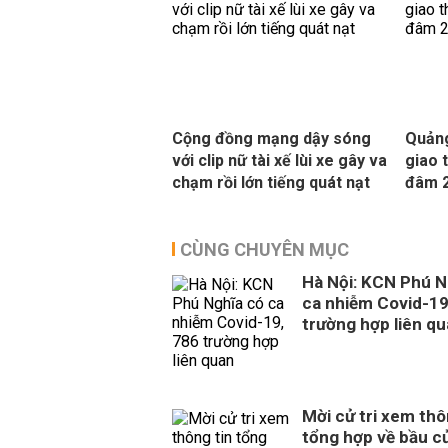
Cộng đồng mạng dậy sóng
Quảng
với clip nữ tài xế lùi xe gây va
giao 
chạm rồi lớn tiếng quát nạt
đâm 2
CÙNG CHUYÊN MỤC
Hà Nội: KCN Phú N
ca nhiễm Covid-19
trường hợp liên q
Mời cử tri xem thô
tổng hợp về bầu cử