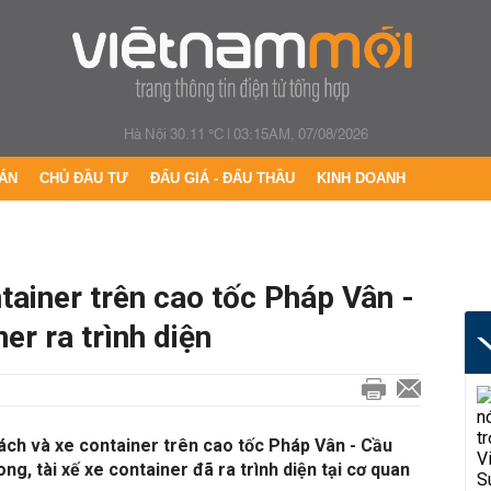
Hà Nội 30.11 °C
|
03:15AM, 07/08/2026
ÁN
CHỦ ĐẦU TƯ
ĐẤU GIÁ - ĐẤU THẦU
KINH DOANH
tainer trên cao tốc Pháp Vân -
ner ra trình diện
ách và xe container trên cao tốc Pháp Vân - Cầu
ng, tài xế xe container đã ra trình diện tại cơ quan