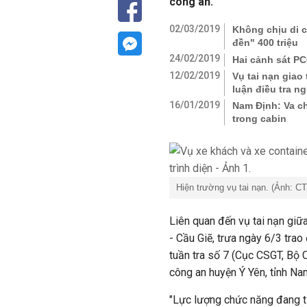
công an.
02/03/2019
Không chịu di c
đền" 400 triệu
24/02/2019
Hai cảnh sát PC
12/02/2019
Vụ tai nạn gia
luận điều tra n
16/01/2019
Nam Định: Va c
trong cabin
Hiện trường vụ tai nạn. (Ảnh: CT
Liên quan đến vụ tai nạn giữ
- Cầu Giẽ, trưa ngày 6/3 trao
tuần tra số 7 (Cục CSGT, Bộ Cô
công an huyện Ý Yên, tỉnh Na
"Lực lượng chức năng đang ti