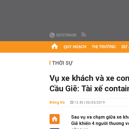
0975798489
QUY HOẠCH
THỊ TRƯỜNG
DỰ 
THỜI SỰ
Vụ xe khách và xe con
Cầu Giẽ: Tài xế contai
Đông Vũ
12:45 | 06/03/2019
Sau vụ va chạm giữa xe kh
Giẽ khiến 4 người thương vo