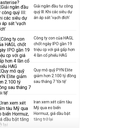
Giải ngân đầu tư công
quý III: Khi các siêu dự
án áp sát 'vạch đích'
Công ty con của HAGL
chốt ngày IPO gần 19
triệu cp với giá gấp hơn
4 lần cổ phiếu HAG
Quy mô quỹ PYN Elite
giảm hơn 2.100 tỷ đồng
sau tháng 7 ‘tồi tệ’
Iran xem xét cấm tàu
Mỹ qua eo biển
Hormuz, giá dầu bật
tăng trở lại