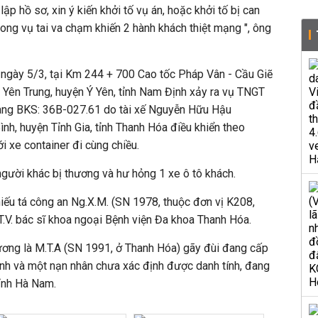
lập hồ sơ, xin ý kiến khởi tố vụ án, hoặc khởi tố bị can
rong vụ tai va chạm khiến 2 hành khách thiệt mạng ", ông
ngày 5/3, tại Km 244 + 700 Cao tốc Pháp Vân - Cầu Giẽ
ã Yên Trung, huyện Ý Yên, tỉnh Nam Định xảy ra vụ TNGT
ang BKS: 36B-027.61 do tài xế Nguyễn Hữu Hậu
nh, huyện Tỉnh Gia, tỉnh Thanh Hóa điều khiển theo
i xe container đi cùng chiều.
người khác bị thương và hư hỏng 1 xe ô tô khách.
hiếu tá công an Ng.X.M. (SN 1978, thuộc đơn vị K208,
T.V. bác sĩ khoa ngoại Bệnh viện Đa khoa Thanh Hóa.
hương là M.T.A (SN 1991, ở Thanh Hóa) gãy đùi đang cấp
Bình và một nạn nhân chưa xác định được danh tính, đang
tỉnh Hà Nam.