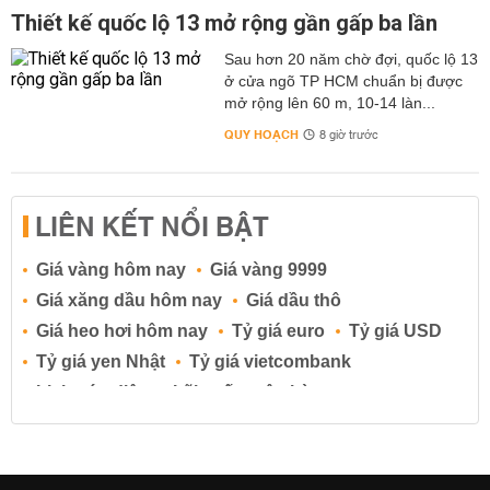
Thiết kế quốc lộ 13 mở rộng gần gấp ba lần
Sau hơn 20 năm chờ đợi, quốc lộ 13
ở cửa ngõ TP HCM chuẩn bị được
mở rộng lên 60 m, 10-14 làn...
QUY HOẠCH
8 giờ trước
LIÊN KẾT NỔI BẬT
Giá vàng hôm nay
Giá vàng 9999
Giá xăng dầu hôm nay
Giá dầu thô
Giá heo hơi hôm nay
Tỷ giá euro
Tỷ giá USD
Tỷ giá yen Nhật
Tỷ giá vietcombank
Lịch cúp điện
Lãi suất ngân hàng
Lãi suất tiết kiệm
Lãi suất tiền gửi
Lãi suất ngân hàng Agribank
Lãi suất ngân hàng Sacombank