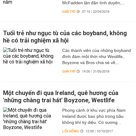
McFadden lận đận tình duyên,...
GIẢI TRÍ
07:15 | 22/04/2019
Tuổi trẻ như ngục tù của các boyband, không
hề có trải nghiệm xã hội
Các thành viên của những boyband
đình đám một thời như Westlife,
Boyzone và Bros chia sẻ về...
GIẢI TRÍ
14:00 | 31/05/2018
Một chuyến đi qua Ireland, quê hương của
'những chàng trai hát' Boyzone, Westlife
Phong cảnh ở khu vực phía Nam
Ireland được bao phủ trong bầu
không khí kỳ diệu. Có sương...
LỐI SỐNG
12:00 | 10/10/2017