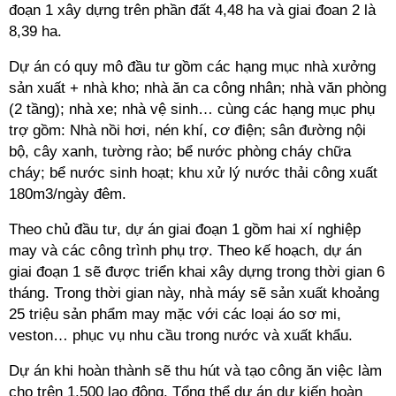
đoạn 1 xây dựng trên phần đất 4,48 ha và giai đoan 2 là
8,39 ha.
Dự án có quy mô đầu tư gồm các hạng mục nhà xưởng
sản xuất + nhà kho; nhà ăn ca công nhân; nhà văn phòng
(2 tầng); nhà xe; nhà vệ sinh… cùng các hạng mục phụ
trợ gồm: Nhà nồi hơi, nén khí, cơ điện; sân đường nội
bộ, cây xanh, tường rào; bể nước phòng cháy chữa
cháy; bể nước sinh hoạt; khu xử lý nước thải công xuất
180m3/ngày đêm.
Theo chủ đầu tư, dự án giai đoạn 1 gồm hai xí nghiệp
may và các công trình phụ trợ. Theo kế hoạch, dự án
giai đoạn 1 sẽ được triển khai xây dựng trong thời gian 6
tháng. Trong thời gian này, nhà máy sẽ sản xuất khoảng
25 triệu sản phẩm may mặc với các loại áo sơ mi,
veston… phục vụ nhu cầu trong nước và xuất khẩu.
Dự án khi hoàn thành sẽ thu hút và tạo công ăn việc làm
cho trên 1.500 lao động. Tổng thể dự án dự kiến hoàn