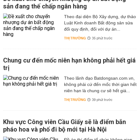
sản đang thế chấp ngân hàng
Theo đại diện Bộ Xây dựng, dự thảo
Luật Kinh doanh Bất động sản sửa
đổi quy định, đối với dự án...
THỊ TRƯỜNG
35 phút trước
Chung cư đến mốc niên hạn không phải hết giá
trị
Theo lãnh đạo Batdongsan.com.vn,
không phải cứ đến mốc thời gian hết
niên hạn là chung cư sẽ hết giá...
THỊ TRƯỜNG
39 phút trước
Khu vực Công viên Cầu Giấy sẽ là điểm bắn
pháo hoa và phố đi bộ mới tại Hà Nội
Đề án thí điểm tổ chức không gian