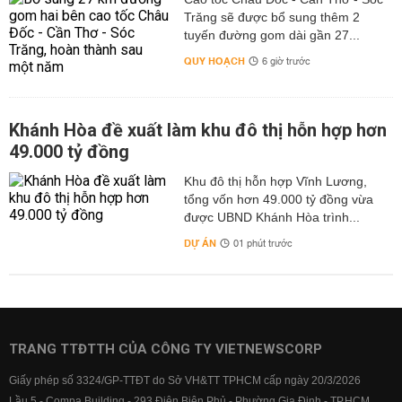
Trăng sẽ được bổ sung thêm 2
tuyến đường gom dài gần 27...
QUY HOẠCH
6 giờ trước
Khánh Hòa đề xuất làm khu đô thị hỗn hợp hơn
49.000 tỷ đồng
Khu đô thị hỗn hợp Vĩnh Lương,
tổng vốn hơn 49.000 tỷ đồng vừa
được UBND Khánh Hòa trình...
DỰ ÁN
01 phút trước
TRANG TTĐTTH CỦA CÔNG TY VIETNEWSCORP
Giấy phép số 3324/GP-TTĐT do Sở VH&TT TPHCM cấp ngày 20/3/2026
Lầu 5 - Compa Building - 293 Điện Biên Phủ - Phường Gia Định - TP.HCM