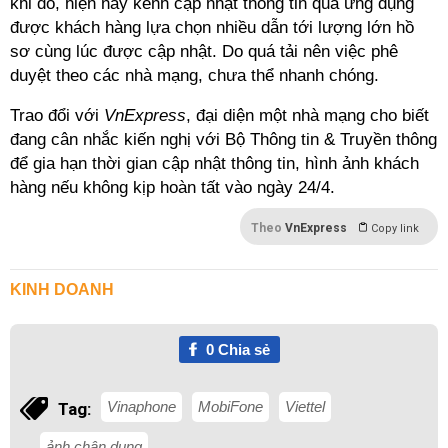
khi đó, hiện nay kênh cập nhật thông tin qua ứng dụng
được khách hàng lựa chọn nhiều dẫn tới lượng lớn hồ
sơ cùng lúc được cập nhật. Do quá tải nên việc phê
duyệt theo các nhà mạng, chưa thể nhanh chóng.
Trao đổi với
VnExpress
, đại diện một nhà mạng cho biết
đang cân nhắc kiến nghị với Bộ Thông tin & Truyền thông
để gia hạn thời gian cập nhật thông tin, hình ảnh khách
hàng nếu không kịp hoàn tất vào ngày 24/4.
Theo
VnExpress
Copy link
KINH DOANH
0
Chia sẻ
Vinaphone
MobiFone
Viettel
Tag:
ảnh chân dung