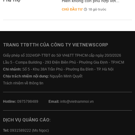
Hiến không còn phù hợp với...
CHỦ ĐẦU TƯ
18 giờ trước
TRANG TTĐTTH CỦA CÔNG TY VIETNEWSCORP
Giấy phép số 3324/GP-TTĐT do Sở VH&TT TPHCM cấp ngày 20/3/2026
Lầu 5 - Compa Building - 293 Điện Biên Phủ - Phường Gia Định - TP.HCM
Chi nhánh:
Số 5 - Khu 38A Trần Phú - Phường Ba Đình - TP. Hà Nội
Chịu trách nhiệm nội dung:
Nguyễn Minh Quyết
Trách nhiệm về thông tin
Hotline:
0975798489
Email:
info@vietnammoi.vn
DỊCH VỤ QUẢNG CÁO:
Tel:
0931589222 (Ms Ngọc)