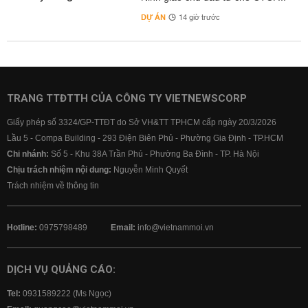
DỰ ÁN
14 giờ trước
TRANG TTĐTTH CỦA CÔNG TY VIETNEWSCORP
Giấy phép số 3324/GP-TTĐT do Sở VH&TT TPHCM cấp ngày 20/3/2026
Lầu 5 - Compa Building - 293 Điện Biên Phủ - Phường Gia Định - TP.HCM
Chi nhánh:
Số 5 - Khu 38A Trần Phú - Phường Ba Đình - TP. Hà Nội
Chịu trách nhiệm nội dung:
Nguyễn Minh Quyết
Trách nhiệm về thông tin
Hotline:
0975798489
Email:
info@vietnammoi.vn
DỊCH VỤ QUẢNG CÁO:
Tel:
0931589222 (Ms Ngọc)