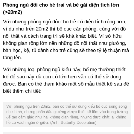
ví dụ như trên 20m2 thì bố cục căn phòng, cùng với đồ
nội thất và cách trang trí sẽ khá khác biệt. Vì sở hữu
không gian rộng lớn nên những đồ nội thất như giường,
bàn học, kệ, tủ dành cho trẻ cũng sẽ theo tỷ lệ thuận mà
kế để sau này dù con có lớn hơn vẫn có thể sử dụng
được. Bạn có thể tham khảo một số mẫu thiết kế sau để
như hình, nhưng phần đầu giường được thiết kế lõm vào trong tường
để tạo cảm giác như hai không gian riêng, nhưng thực chất lại không
hề có vách ngăn ở giữa.
(Ảnh: Butterfly Decoration)