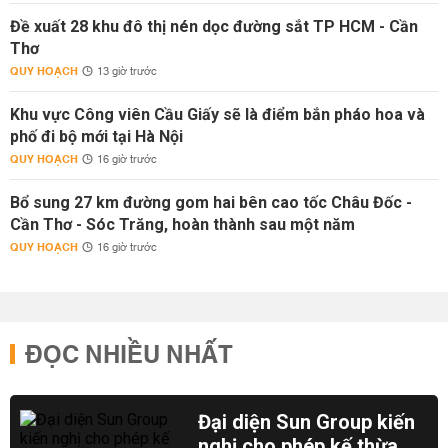
Đề xuất 28 khu đô thị nén dọc đường sắt TP HCM - Cần
Thơ
QUY HOẠCH
13 giờ trước
Khu vực Công viên Cầu Giấy sẽ là điểm bắn pháo hoa và
phố đi bộ mới tại Hà Nội
QUY HOẠCH
16 giờ trước
Bổ sung 27 km đường gom hai bên cao tốc Châu Đốc -
Cần Thơ - Sóc Trăng, hoàn thành sau một năm
QUY HOẠCH
16 giờ trước
ĐỌC NHIỀU NHẤT
Đại diện Sun Group kiến
nghị cho phép kế thừa