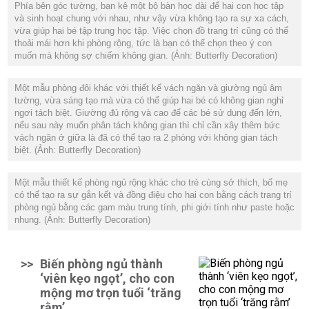
và sinh hoạt chung với nhau, như vậy vừa không tạo ra sự xa cách,
vừa giúp hai bé tập trung học tập. Việc chọn đồ trang trí cũng có thể
thoải mái hơn khi phòng rộng, tức là bạn có thể chọn theo ý con
muốn mà không sợ chiếm không gian.
(Ảnh: Butterfly Decoration)
tường, vừa sáng tạo mà vừa có thể giúp hai bé có không gian nghỉ
ngơi tách biệt. Giường đủ rộng và cao để các bé sử dụng đến lớn,
nếu sau này muốn phân tách không gian thì chỉ cần xây thêm bức
vách ngăn ở giữa là đã có thể tạo ra 2 phòng với không gian tách
biệt.
(Ảnh: Butterfly Decoration)
có thể tạo ra sự gắn kết và đồng điệu cho hai con bằng cách trang trí
phòng ngủ bằng các gam màu trung tính, phi giới tính như paste hoặc
nhung.
(Ảnh: Butterfly Decoration)
>>
Biến phòng ngủ thành
‘viên kẹo ngọt’, cho con
mộng mơ trọn tuổi ‘trăng
rằm’