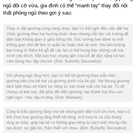
ngủ đôi cỡ vừa, gia đình có thể “mạnh tay” thay đổi nội
chiếc giường theo hai hướng khác nhau nhưng vẫn ôm sát tường để
đảm bảo không gian ở giữa trống trãi. Góc tường bạn dành ra một
không gian nhỏ để làm tủ quần áo hoặc nhà vệ sinh. Hai bên tường
bạn trang trí thêm kệ gỗ để các bé có thể trưng bày những vật mà
mình yêu thích. Đặt bàn học chung gần cửa sổ để đón nắng và tạo
cảm hứng học tập cho trẻ.
(Ảnh: Butterfly Decoration)
giường trên cho bé trai và giường dưới của bé gái. Hai khung giường
tách biệt nhau sẽ thêm sự riêng tư vào thoải mái cho hai bé. Tủ đồ
chung và bàn học đặt phía đối diện giường, tạo thành hai khu vực
nghỉ ngơi - học tập rõ ràng.
(Ảnh: Marques)
Cùng là kiểu giường tầng cho trẻ nhưng bởi diện tích lớn hơn, bạn có
thể chọn loại giường tầng thiết kế riêng, tích hợp tủ và cầu thang
rộng an toàn, giúp hai bé có không gian riêng tư tách biệt nhưng vẫn
tạo được sự gắn bó, thân thiết với nhau.
(Ảnh: Butterfly Decoration)