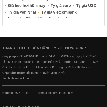
Giá heo hơi hôm nay
Tỷ giá euro
Tỷ giá USD
Tỷ giá yen Nhật
Tỷ giá vietcombank
Lịch cúp điện
Lãi suất ngân hàng
Lãi suất tiết kiệm
Lãi suất tiền gửi
Lãi suất ngân hàng Agribank
Lãi suất ngân hàng Sacombank
Lãi suất ngân hàng BIDV
TRANG TTĐTTH CỦA CÔNG TY VIETNEWSCORP
Lãi suất ngân hàng Vietinbank
Giấy phép số 3324/GP-TTĐT do Sở VH&TT TPHCM cấp ngày 20/3/2026
Lãi suất ngân hàng Vietcombank
Lầu 5 - Compa Building - 293 Điện Biên Phủ - Phường Gia Định - TP.HCM
Chi nhánh:
Số 5 - Khu 38A Trần Phú - Phường Ba Đình - TP. Hà Nội
Chịu trách nhiệm nội dung:
Nguyễn Minh Quyết
Trách nhiệm về thông tin
Hotline:
0975798489
Email:
info@vietnammoi.vn