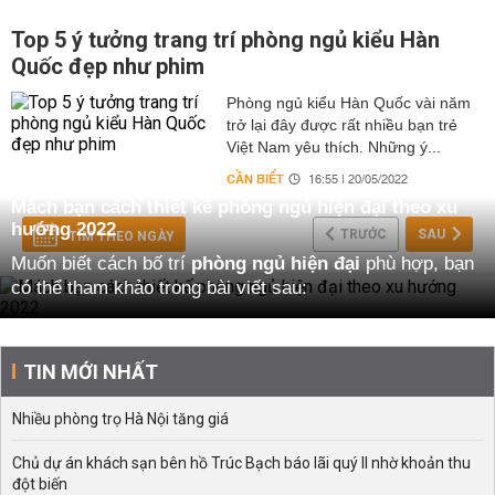
Top 5 ý tưởng trang trí phòng ngủ kiểu Hàn
Quốc đẹp như phim
Phòng ngủ kiểu Hàn Quốc vài năm
trở lại đây được rất nhiều bạn trẻ
Việt Nam yêu thích. Những ý...
CẦN BIẾT
16:55 | 20/05/2022
Mách bạn cách thiết kế phòng ngủ hiện đại theo xu
hướng 2022
TRƯỚC
SAU
TÌM THEO NGÀY
Muốn biết cách bố trí
phòng ngủ hiện đại
phù hợp, bạn
có thể tham khảo trong bài viết sau:
Gợi ý cách thiết kế phòng ngủ hiện đại nhất 2022
Dưới đây là những gợi ý về cách thiết kế
phòng ngủ
TIN MỚI NHẤT
hiện đại
phù hợp cho từng không gian sống khác nhau:
Thiết kế phòng ngủ hiện đại có diện tích 5 - 7m2
Nhiều phòng trọ Hà Nội tăng giá
Với phòng ngủ 5 - 7m2, bạn có thể thiết kế giường ngủ
Chủ dự án khách sạn bên hồ Trúc Bạch báo lãi quý II nhờ khoản thu
phía trên còn phía dưới sử dụng làm ngăn kéo lưu trữ đồ
đột biến