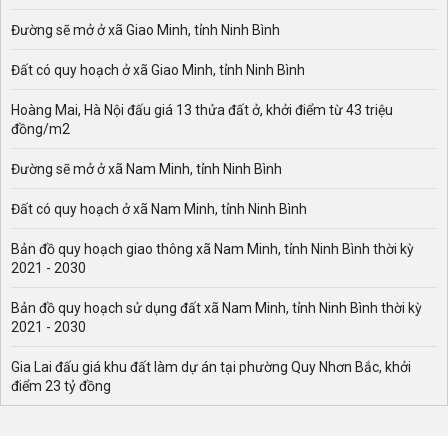
giúp tiết kiệm diện tích một cách tối ưu nhất. Cùng với
đó, bàn học nhỏ, kệ treo tường, tranh trang trí có kích
Đường sẽ mở ở xã Giao Minh, tỉnh Ninh Bình
thước nhỏ,... là những vật dụng đơn giản vừa mang đến
sự tiện nghi vừa góp phần tạo nên không gian sống thêm
Đất có quy hoạch ở xã Giao Minh, tỉnh Ninh Bình
đẹp mắt.
Hoàng Mai, Hà Nội đấu giá 13 thửa đất ở, khởi điểm từ 43 triệu
Thiết kế phòng ngủ hiện đại có diện tích 8 - 10m2
đồng/m2
Đối với căn phòng ngủ 8 - 10m2, bạn nên ưu tiên chọn
Đường sẽ mở ở xã Nam Minh, tỉnh Ninh Bình
các loại nội thất gỗ công nghiệp giường ngủ đơn, tab đầu
giường, tủ quần áo nhỏ,... được thiết kế liền nhau giúp
Đất có quy hoạch ở xã Nam Minh, tỉnh Ninh Bình
kiến tạo nên không gian vô cùng hài hòa nhưng không
kém phần sang trọng.
Bản đồ quy hoạch giao thông xã Nam Minh, tỉnh Ninh Bình thời kỳ
2021 - 2030
Thiết kế phòng ngủ hiện đại có diện tích 11 - 13m2
Cách thiết kế
phòng ngủ hiện đại
dành cho không gian
Bản đồ quy hoạch sử dụng đất xã Nam Minh, tỉnh Ninh Bình thời kỳ
có diện tích 11 - 13m2 thường khá đơn giản. Bạn có thể
2021 - 2030
lựa chọn những đồ dùng nội thất đơn giản mang màu sắc
trung tính kết hợp với sàn vân gỗ công nghiệp giúp căn
Gia Lai đấu giá khu đất làm dự án tại phường Quy Nhơn Bắc, khởi
điểm 23 tỷ đồng
phòng thêm phần nổi bật và khác biệt.
Thiết kế phòng ngủ hiện đại có diện tích 14 - 16m2