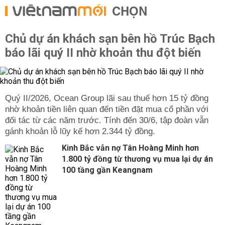
Để kiến tạo nên phòng ngủ 14 - 16m2, kích thước các
CHỌN
món đồ nội thất khá là quan trọng cần đo đạc kỹ càng
nhằm đảm bảo về mặt công năng cũng như tính thẩm mỹ
cho không gian này. Tủ đầu giường, bàn trang điểm, kệ
Chủ dự án khách sạn bên hồ Trúc Bạch
sách,... được liên kết với nhau giúp mang đến căn phòng
báo lãi quý II nhờ khoản thu đột biến
vô cùng lý tưởng.
Trên đây là những cách trang trí
phòng ngủ hiện đại
đẹp nhất 2022 mà bạn có thể tham khảo để lựa chọn
phong cách thiết kế phù hợp nhất cho không gian sống
Quý II/2026, Ocean Group lãi sau thuế hơn 15 tỷ đồng
của gia đình.
nhờ khoản tiền liên quan đến tiền đặt mua cổ phần với
đối tác từ các năm trước. Tính đến 30/6, tập đoàn vẫn
gánh khoản lỗ lũy kế hơn 2.344 tỷ đồng.
Kinh Bắc vẫn nợ Tân Hoàng Minh hơn
1.800 tỷ đồng từ thương vụ mua lại dự án
100 tầng gần Keangnam