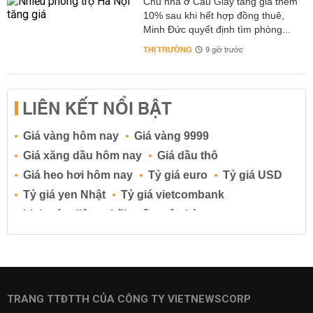
Chủ nhà ở Cầu Giấy tăng giá thêm
10% sau khi hết hợp đồng thuê,
Minh Đức quyết định tìm phòng...
THỊ TRƯỜNG
9 giờ trước
LIÊN KẾT NỔI BẬT
Giá vàng hôm nay
Giá vàng 9999
Giá xăng dầu hôm nay
Giá dầu thô
Giá heo hơi hôm nay
Tỷ giá euro
Tỷ giá USD
Tỷ giá yen Nhật
Tỷ giá vietcombank
Lịch cúp điện
Lãi suất ngân hàng
Lãi suất tiết kiệm
Lãi suất tiền gửi
Lãi suất ngân hàng Agribank
Lãi suất ngân hàng Sacombank
Lãi suất ngân hàng BIDV
TRANG TTĐTTH CỦA CÔNG TY VIETNEWSCORP
Lãi suất ngân hàng Vietinbank