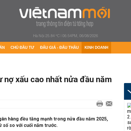
Hà Nội 25.84 °C
|
06:54PM, 06/08/2026
ÁN
CHỦ ĐẦU TƯ
ĐẤU GIÁ - ĐẤU THẦU
KINH DOANH
ư nợ xấu cao nhất nửa đầu năm
 ngân hàng đều tăng mạnh trong nửa đầu năm 2025,
ữ số so với cuối năm trước.