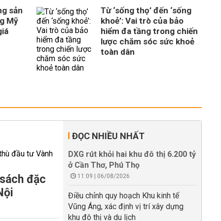
ng sản
Từ ‘sống thọ’ đến ‘sống
ng Mỹ
khoẻ’: Vai trò của bảo
giá
hiểm đa tầng trong chiến
lược chăm sóc sức khoẻ
toàn dân
ĐỌC NHIỀU NHẤT
DXG rút khỏi hai khu đô thị 6.200 tỷ
ở Cần Thơ, Phú Thọ
 sách đặc
11:09 | 06/08/2026
Nội
Điều chỉnh quy hoạch Khu kinh tế
Vũng Áng, xác định vị trí xây dựng
khu đô thị và du lịch