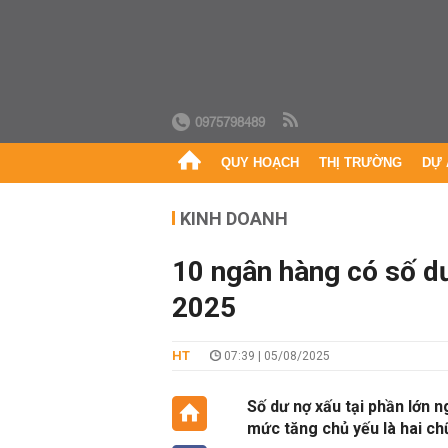
0975798489
QUY HOẠCH
THỊ TRƯỜNG
DỰ 
KINH DOANH
10 ngân hàng có số d
2025
HT
07:39 | 05/08/2025
Số dư nợ xấu tại phần lớn
mức tăng chủ yếu là hai ch