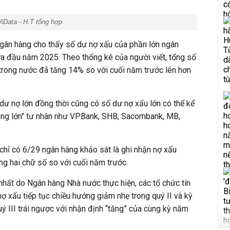
Data - H.T tổng hợp
 ngân hàng cho thấy số dư nợ xấu của phần lớn ngân
a đầu năm 2025. Theo thống kê của người viết, tổng số
trong nước đã tăng 14% so với cuối năm trước lên hơn
ư nợ lớn đồng thời cũng có số dư nợ xấu lớn có thể kể
ông lớn" tư nhân như VPBank, SHB, Sacombank, MB,
chỉ có 6/29 ngân hàng khảo sát là ghi nhận nợ xấu
ng hai chữ số so với cuối năm trước.
hất do Ngân hàng Nhà nước thực hiện, các tổ chức tín
nợ xấu tiếp tục chiều hướng giảm nhẹ trong quý II và kỳ
 III trái ngược với nhận định “tăng” của cùng kỳ năm