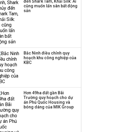
đến Shark Tam, Khải Silk: Ai
cũng muốn lấn sân bất động
Thị trường thường
sản
‘phất lên’ trong tháng 8,
nhóm ngành nào có
tiềm năng dẫn sóng?
Bắc Ninh điều chỉnh quy
hoạch khu công nghiệp của
KBC
VPBank cấp trên 3 tỷ USD tín
dụng kinh doanh bất động
sản trong hai quý đầu năm
Hơn 49ha đất gần Bãi
KINH DOANH
19:00 | 23/07/2026
Trường quy hoạch cho dự
án Phú Quốc Housing và
bóng dáng của MIK Group
Cho vay bất động sản của
MB Bank tăng gần gấp đôi
trong năm 2025, cán mốc...