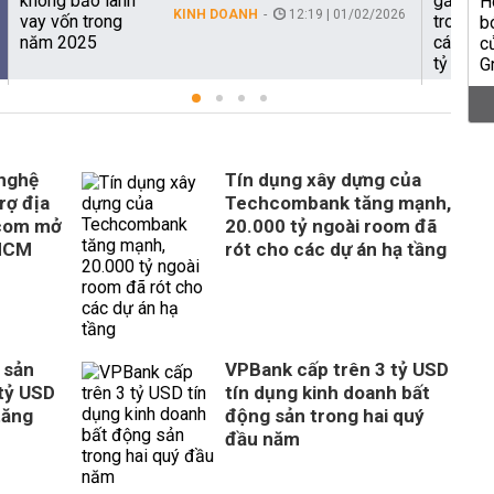
KINH DOANH
12:19 | 01/02/2026
 nghệ
Tín dụng xây dựng của
rợ địa
Techcombank tăng mạnh,
com mở
20.000 tỷ ngoài room đã
 HCM
rót cho các dự án hạ tầng
 sản
VPBank cấp trên 3 tỷ USD
tỷ USD
tín dụng kinh doanh bất
tăng
động sản trong hai quý
đầu năm