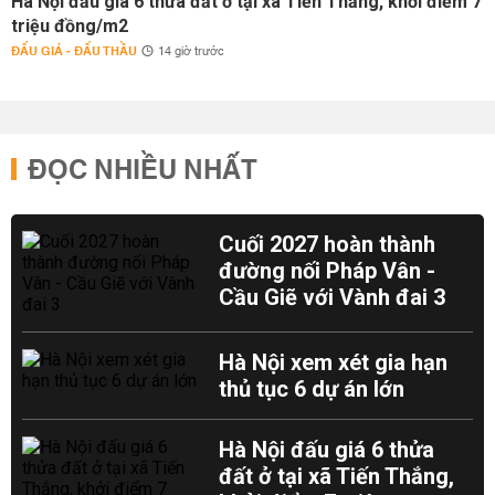
Hà Nội đấu giá 6 thửa đất ở tại xã Tiến Thắng, khởi điểm 7
triệu đồng/m2
ĐẤU GIÁ - ĐẤU THẦU
14 giờ trước
ĐỌC NHIỀU NHẤT
Cuối 2027 hoàn thành
đường nối Pháp Vân -
Cầu Giẽ với Vành đai 3
Hà Nội xem xét gia hạn
thủ tục 6 dự án lớn
Hà Nội đấu giá 6 thửa
đất ở tại xã Tiến Thắng,