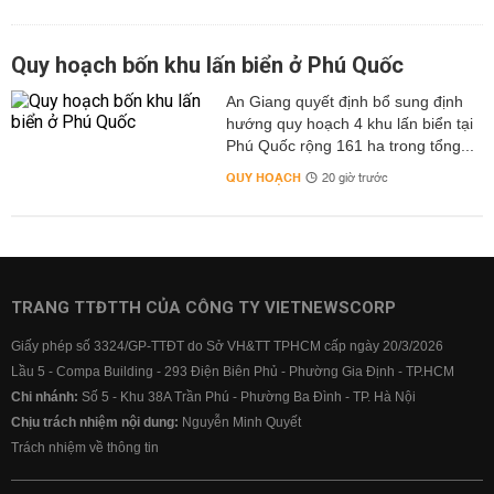
Quy hoạch bốn khu lấn biển ở Phú Quốc
An Giang quyết định bổ sung định
hướng quy hoạch 4 khu lấn biển tại
Phú Quốc rộng 161 ha trong tổng...
QUY HOẠCH
20 giờ trước
TRANG TTĐTTH CỦA CÔNG TY VIETNEWSCORP
Giấy phép số 3324/GP-TTĐT do Sở VH&TT TPHCM cấp ngày 20/3/2026
Lầu 5 - Compa Building - 293 Điện Biên Phủ - Phường Gia Định - TP.HCM
Chi nhánh:
Số 5 - Khu 38A Trần Phú - Phường Ba Đình - TP. Hà Nội
Chịu trách nhiệm nội dung:
Nguyễn Minh Quyết
Trách nhiệm về thông tin