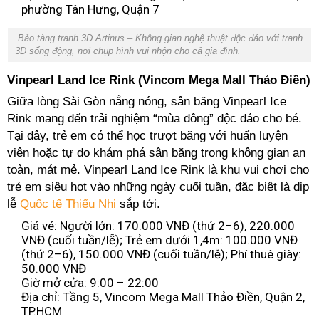
phường Tân Hưng, Quận 7
Bảo tàng tranh 3D Artinus – Không gian nghệ thuật độc đáo với tranh
3D sống động, nơi chụp hình vui nhộn cho cả gia đình.
Vinpearl Land Ice Rink (Vincom Mega Mall Thảo Điền)
Giữa lòng Sài Gòn nắng nóng, sân băng Vinpearl Ice
Rink mang đến trải nghiệm “mùa đông” độc đáo cho bé.
Tại đây, trẻ em có thể học trượt băng với huấn luyện
viên hoặc tự do khám phá sân băng trong không gian an
toàn, mát mẻ. Vinpearl Land Ice Rink là khu vui chơi cho
trẻ em siêu hot vào những ngày cuối tuần, đặc biệt là dịp
lễ
Quốc tế Thiếu Nhi
sắp tới.
Giá vé: Người lớn: 170.000 VNĐ (thứ 2–6), 220.000
VNĐ (cuối tuần/lễ); Trẻ em dưới 1,4m: 100.000 VNĐ
(thứ 2–6), 150.000 VNĐ (cuối tuần/lễ); Phí thuê giày:
50.000 VNĐ
Giờ mở cửa: 9:00 – 22:00
Địa chỉ: Tầng 5, Vincom Mega Mall Thảo Điền, Quận 2,
TP.HCM