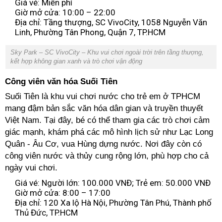
Giá vé: Miễn phí
Giờ mở cửa: 10:00 – 22:00
Địa chỉ: Tầng thượng, SC VivoCity, 1058 Nguyễn Văn
Linh, Phường Tân Phong, Quận 7, TP.HCM
Sky Park – SC VivoCity – Khu vui chơi ngoài trời trên tầng thượng,
kết hợp không gian xanh và trò chơi vận động
Công viên văn hóa Suối Tiên
Suối Tiên là khu vui chơi nước cho trẻ em ở TPHCM
mang đậm bản sắc văn hóa dân gian và truyền thuyết
Việt Nam. Tại đây, bé có thể tham gia các trò chơi cảm
giác mạnh, khám phá các mô hình lịch sử như Lạc Long
Quân - Âu Cơ, vua Hùng dựng nước. Nơi đây còn có
công viên nước và thủy cung rộng lớn, phù hợp cho cả
ngày vui chơi.
Giá vé: Người lớn: 100.000 VNĐ; Trẻ em: 50.000 VNĐ
Giờ mở cửa: 8:00 – 17:00
Địa chỉ: 120 Xa lộ Hà Nội, Phường Tân Phú, Thành phố
Thủ Đức, TP.HCM