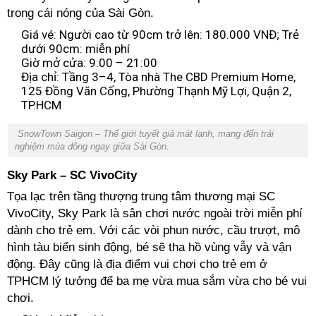
trong cái nóng của Sài Gòn.
Giá vé: Người cao từ 90cm trở lên: 180.000 VNĐ; Trẻ
dưới 90cm: miễn phí
Giờ mở cửa: 9:00 – 21:00
Địa chỉ: Tầng 3–4, Tòa nhà The CBD Premium Home,
125 Đồng Văn Cống, Phường Thạnh Mỹ Lợi, Quận 2,
TP.HCM
SnowTown Saigon – Thế giới tuyết giả mát lạnh, mang đến trải
nghiệm mùa đông ngay giữa Sài Gòn.
Sky Park – SC VivoCity
Tọa lạc trên tầng thượng trung tâm thương mại SC
VivoCity, Sky Park là sân chơi nước ngoài trời miễn phí
dành cho trẻ em. Với các vòi phun nước, cầu trượt, mô
hình tàu biển sinh động, bé sẽ tha hồ vùng vẫy và vận
động. Đây cũng là địa điểm vui chơi cho trẻ em ở
TPHCM lý tưởng để ba mẹ vừa mua sắm vừa cho bé vui
chơi.