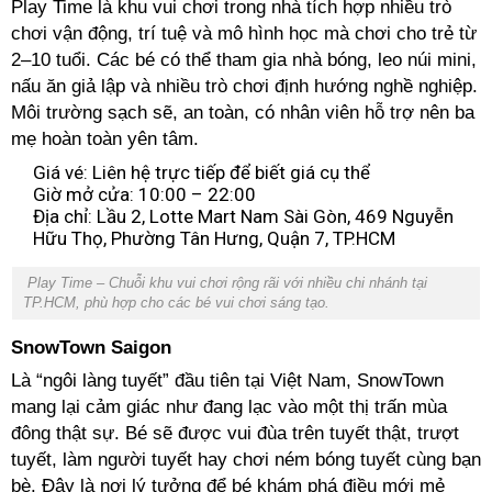
Play Time là khu vui chơi trong nhà tích hợp nhiều trò
chơi vận động, trí tuệ và mô hình học mà chơi cho trẻ từ
2–10 tuổi. Các bé có thể tham gia nhà bóng, leo núi mini,
nấu ăn giả lập và nhiều trò chơi định hướng nghề nghiệp.
Môi trường sạch sẽ, an toàn, có nhân viên hỗ trợ nên ba
mẹ hoàn toàn yên tâm.
Giá vé: Liên hệ trực tiếp để biết giá cụ thể
Giờ mở cửa: 10:00 – 22:00
Địa chỉ: Lầu 2, Lotte Mart Nam Sài Gòn, 469 Nguyễn
Hữu Thọ, Phường Tân Hưng, Quận 7, TP.HCM
Play Time – Chuỗi khu vui chơi rộng rãi với nhiều chi nhánh tại
TP.HCM, phù hợp cho các bé vui chơi sáng tạo.
SnowTown Saigon
Là “ngôi làng tuyết” đầu tiên tại Việt Nam, SnowTown
mang lại cảm giác như đang lạc vào một thị trấn mùa
đông thật sự. Bé sẽ được vui đùa trên tuyết thật, trượt
tuyết, làm người tuyết hay chơi ném bóng tuyết cùng bạn
bè. Đây là nơi lý tưởng để bé khám phá điều mới mẻ