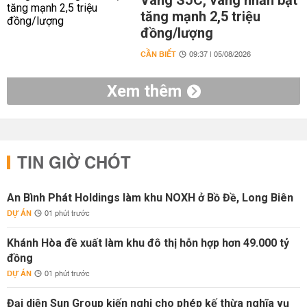
Vàng SJC, vàng nhẫn bật
tăng mạnh 2,5 triệu
đồng/lượng
CẦN BIẾT
09:37 | 05/08/2026
Xem thêm
TIN GIỜ CHÓT
An Bình Phát Holdings làm khu NOXH ở Bồ Đề, Long Biên
DỰ ÁN
01 phút trước
Khánh Hòa đề xuất làm khu đô thị hỗn hợp hơn 49.000 tỷ
đồng
DỰ ÁN
01 phút trước
Đại diện Sun Group kiến nghị cho phép kế thừa nghĩa vụ