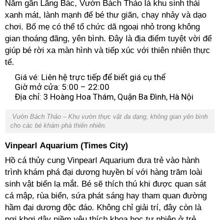
Nằm gần Lăng Bác, Vườn Bách Thảo là khu sinh thái
xanh mát, lành mạnh để bé thư giãn, chạy nhảy và dạo
chơi. Bố mẹ có thể tổ chức dã ngoại nhỏ trong không
gian thoáng đãng, yên bình. Đây là địa điểm tuyệt vời để
giúp bé rời xa màn hình và tiếp xúc với thiên nhiên thực
tế.
Giá vé: Liên hệ trực tiếp để biết giá cụ thể
Giờ mở cửa: 5:00 – 22:00
Địa chỉ: 3 Hoàng Hoa Thám, Quận Ba Đình, Hà Nội
Vườn Bách Thảo – Khu vườn thực vật đa dạng, không gian yên bình
cho các bé khám phá thiên nhiên.
Vinpearl Aquarium (Times City)
Hồ cá thủy cung Vinpearl Aquarium đưa trẻ vào hành
trình khám phá đại dương huyền bí với hàng trăm loài
sinh vật biển lạ mắt. Bé sẽ thích thú khi được quan sát
cá mập, rùa biển, sứa phát sáng hay tham quan đường
hầm đại dương độc đáo. Không chỉ giải trí, đây còn là
nơi khơi dậy niềm yêu thích khoa học tự nhiên ở trẻ.