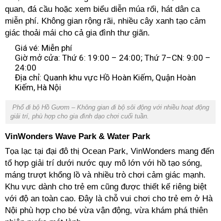
quan, đá cầu hoặc xem biểu diễn múa rối, hát dân ca
miễn phí. Không gian rộng rãi, nhiều cây xanh tạo cảm
giác thoải mái cho cả gia đình thư giãn.
Giá vé: Miễn phí
Giờ mở cửa: Thứ 6: 19:00 – 24:00; Thứ 7–CN: 9:00 –
24:00
Địa chỉ: Quanh khu vực Hồ Hoàn Kiếm, Quận Hoàn
Kiếm, Hà Nội
Phố đi bộ Hồ Gươm – Không gian đi bộ sôi động với nhiều hoạt động
giải trí, phù hợp cho gia đình dạo chơi cuối tuần.
VinWonders Wave Park & Water Park
Tọa lạc tại đại đô thị Ocean Park, VinWonders mang đến
tổ hợp giải trí dưới nước quy mô lớn với hồ tạo sóng,
máng trượt khổng lồ và nhiều trò chơi cảm giác mạnh.
Khu vực dành cho trẻ em cũng được thiết kế riêng biệt
với độ an toàn cao. Đây là chỗ vui chơi cho trẻ em ở Hà
Nội phù hợp cho bé vừa vận động, vừa khám phá thiên