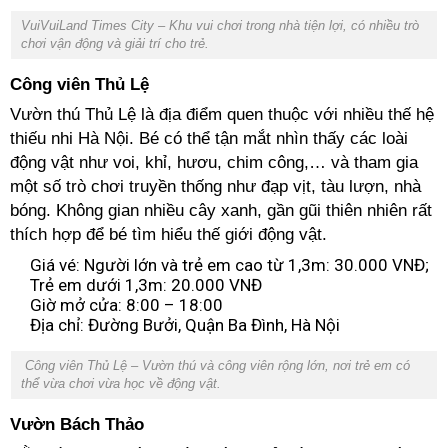
VuiVuiLand Times City – Khu vui chơi trong nhà tiện lợi, có nhiều trò
chơi vận động và giải trí cho trẻ.
Công viên Thủ Lệ
Vườn thú Thủ Lệ là địa điểm quen thuộc với nhiều thế hệ
thiếu nhi Hà Nội. Bé có thể tận mắt nhìn thấy các loài
động vật như voi, khỉ, hươu, chim công,… và tham gia
một số trò chơi truyền thống như đạp vịt, tàu lượn, nhà
bóng. Không gian nhiều cây xanh, gần gũi thiên nhiên rất
thích hợp để bé tìm hiểu thế giới động vật.
Giá vé: Người lớn và trẻ em cao từ 1,3m: 30.000 VNĐ;
Trẻ em dưới 1,3m: 20.000 VNĐ
Giờ mở cửa: 8:00 – 18:00
Địa chỉ: Đường Bưởi, Quận Ba Đình, Hà Nội
Công viên Thủ Lệ – Vườn thú và công viên rộng lớn, nơi trẻ em có
thể vừa chơi vừa học về động vật.
Vườn Bách Thảo