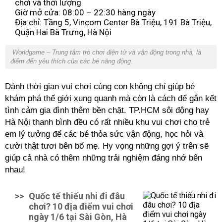
chơi và thời lượng
Giờ mở cửa: 08:00 – 22:30 hàng ngày
Địa chỉ: Tầng 5, Vincom Center Bà Triệu, 191 Bà Triệu,
Quận Hai Bà Trưng, Hà Nội
Worldgame – Trung tâm trò chơi điện tử và vận động trong nhà, là
điểm đến yêu thích của các bé năng động.
Dành thời gian vui chơi cùng con không chỉ giúp bé
khám phá thế giới xung quanh mà còn là cách để gắn kết
tình cảm gia đình thêm bền chặt. TP.HCM sôi động hay
Hà Nội thanh bình đều có rất nhiều khu vui chơi cho trẻ
em lý tưởng để các bé thỏa sức vận động, học hỏi và
cười thật tươi bên bố mẹ. Hy vọng những gợi ý trên sẽ
giúp cả nhà có thêm những trải nghiệm đáng nhớ bên
nhau!
>>
Quốc tế thiếu nhi đi đâu
chơi? 10 địa điểm vui chơi
ngày 1/6 tại Sài Gòn, Hà