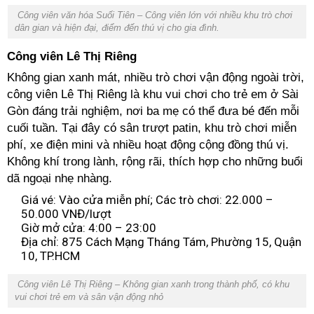
Công viên văn hóa Suối Tiên – Công viên lớn với nhiều khu trò chơi
dân gian và hiện đại, điểm đến thú vị cho gia đình.
Công viên Lê Thị Riêng
Không gian xanh mát, nhiều trò chơi vận động ngoài trời,
công viên Lê Thị Riêng là khu vui chơi cho trẻ em ở Sài
Gòn đáng trải nghiệm, nơi ba mẹ có thể đưa bé đến mỗi
cuối tuần. Tại đây có sân trượt patin, khu trò chơi miễn
phí, xe điện mini và nhiều hoạt động cộng đồng thú vị.
Không khí trong lành, rộng rãi, thích hợp cho những buổi
dã ngoại nhẹ nhàng.
Giá vé: Vào cửa miễn phí; Các trò chơi: 22.000 –
50.000 VNĐ/lượt
Giờ mở cửa: 4:00 – 23:00
Địa chỉ: 875 Cách Mạng Tháng Tám, Phường 15, Quận
10, TP.HCM
Công viên Lê Thị Riêng – Không gian xanh trong thành phố, có khu
vui chơi trẻ em và sân vận động nhỏ