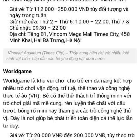
Giá vé: Từ 112.000–250.000 VNĐ tùy đối tượng và
ngày trong tuần
Giờ mở cửa: Thứ 2 – Thứ 6: 10:00 – 22:00, Thứ 7 &
Chủ nhật: 09:30 – 22:00
Địa chỉ: Tầng B1, Vincom Mega Mall Times City, 458
Minh Khai, Hai Bà Trưng, Hà Nội
Vinpearl Aquarium (Times City) – Thủy cung hiện đại với nhiều loài
sinh vật biển, hấp dẫn các bé yêu động vật dưới nước.
Worldgame
Worldgame là khu vui chơi cho trẻ em đa năng kết hợp
nhiều trò chơi vận động, trí tuệ, thể thao và công nghệ
thực tế ảo (VR). Bé có thể thử thách trí thông minh với
trò chơi giải mã mê cung, rèn luyện thể chất với cầu
trượt, bóng rổ mini hay tham gia các trò công nghệ thú
vị. Đây là nơi giúp bé phát triển toàn diện cả thể lực lẫn
tư duy.
Giá vé: Từ 20.000 VNĐ đến 200.000 VNĐ, tùy theo trò