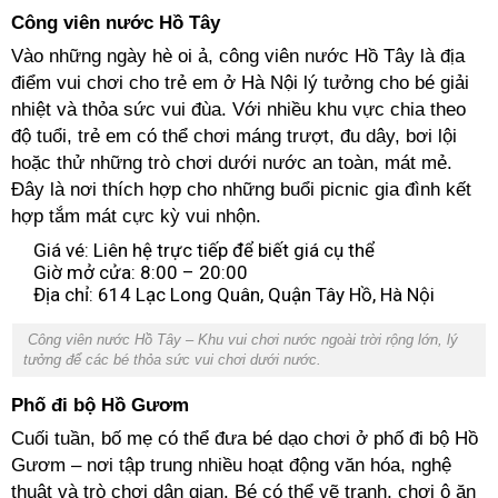
Công viên nước Hồ Tây
Vào những ngày hè oi ả, công viên nước Hồ Tây là địa
điểm vui chơi cho trẻ em ở Hà Nội lý tưởng cho bé giải
nhiệt và thỏa sức vui đùa. Với nhiều khu vực chia theo
độ tuổi, trẻ em có thể chơi máng trượt, đu dây, bơi lội
hoặc thử những trò chơi dưới nước an toàn, mát mẻ.
Đây là nơi thích hợp cho những buổi picnic gia đình kết
hợp tắm mát cực kỳ vui nhộn.
Giá vé: Liên hệ trực tiếp để biết giá cụ thể
Giờ mở cửa: 8:00 – 20:00
Địa chỉ: 614 Lạc Long Quân, Quận Tây Hồ, Hà Nội
Công viên nước Hồ Tây – Khu vui chơi nước ngoài trời rộng lớn, lý
tưởng để các bé thỏa sức vui chơi dưới nước.
Phố đi bộ Hồ Gươm
Cuối tuần, bố mẹ có thể đưa bé dạo chơi ở phố đi bộ Hồ
Gươm – nơi tập trung nhiều hoạt động văn hóa, nghệ
thuật và trò chơi dân gian. Bé có thể vẽ tranh, chơi ô ăn