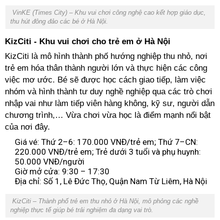
VinKE (Times City) – Khu vui chơi công nghệ cao kết hợp giáo dục,
thu hút đông đảo các bé ở Hà Nội.
KizCiti - Khu vui chơi cho trẻ em ở Hà Nội
KizCiti là mô hình thành phố hướng nghiệp thu nhỏ, nơi
trẻ em hóa thân thành người lớn và thực hiện các công
việc mơ ước. Bé sẽ được học cách giao tiếp, làm việc
nhóm và hình thành tư duy nghề nghiệp qua các trò chơi
nhập vai như làm tiếp viên hàng không, kỹ sư, người dẫn
chương trình,… Vừa chơi vừa học là điểm mạnh nổi bật
của nơi đây.
Giá vé: Thứ 2–6: 170.000 VNĐ/trẻ em; Thứ 7–CN:
220.000 VNĐ/trẻ em; Trẻ dưới 3 tuổi và phụ huynh:
50.000 VNĐ/người
Giờ mở cửa: 9:30 – 17:30
Địa chỉ: Số 1, Lê Đức Thọ, Quận Nam Từ Liêm, Hà Nội
KizCiti – Thành phố trẻ em thu nhỏ ở Hà Nội, mô phỏng các nghề
nghiệp thực tế giúp bé trải nghiệm đa dạng vai trò.