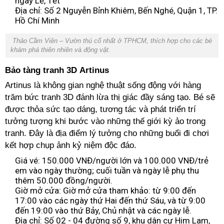
ngày Lễ, Tết
Địa chỉ: Số 2 Nguyễn Bỉnh Khiêm, Bến Nghé, Quận 1, TP.
Hồ Chí Minh
Thảo Cầm Viên – Vườn thú cổ nhất ở TPHCM, thích hợp cho các bé
khám phá thiên nhiên và động vật.
Bảo tàng tranh 3D Artinus
Artinus là không gian nghệ thuật sống động với hàng
trăm bức tranh 3D đánh lừa thị giác đầy sáng tạo. Bé sẽ
được thỏa sức tạo dáng, tương tác và phát triển trí
tưởng tượng khi bước vào những thế giới kỳ ảo trong
tranh. Đây là địa điểm lý tưởng cho những buổi đi chơi
kết hợp chụp ảnh kỷ niệm độc đáo.
Giá vé: 150.000 VNĐ/người lớn và 100.000 VNĐ/trẻ
em vào ngày thường; cuối tuần và ngày lễ phụ thu
thêm 50.000 đồng/người.
Giờ mở cửa: Giờ mở cửa tham khảo: từ 9:00 đến
17:00 vào các ngày thứ Hai đến thứ Sáu, và từ 9:00
đến 19:00 vào thứ Bảy, Chủ nhật và các ngày lễ.
Địa chỉ: Số 02 - 04 đường số 9, khu dân cư Him Lam,