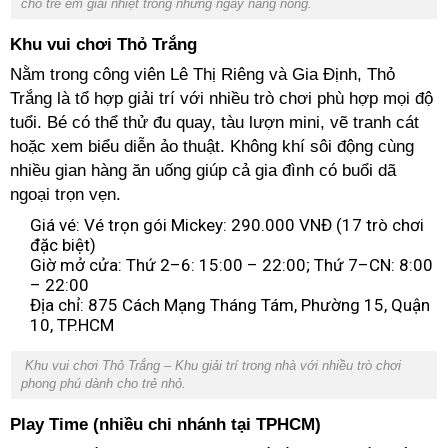
cho trẻ em giải nhiệt trong những ngày nắng nóng.
Khu vui chơi Thỏ Trắng
Nằm trong công viên Lê Thị Riêng và Gia Định, Thỏ
Trắng là tổ hợp giải trí với nhiều trò chơi phù hợp mọi độ
tuổi. Bé có thể thử đu quay, tàu lượn mini, vẽ tranh cát
hoặc xem biểu diễn ảo thuật. Không khí sôi động cùng
nhiều gian hàng ăn uống giúp cả gia đình có buổi dã
ngoại trọn vẹn.
Giá vé: Vé trọn gói Mickey: 290.000 VNĐ (17 trò chơi
đặc biệt)
Giờ mở cửa: Thứ 2–6: 15:00 – 22:00; Thứ 7–CN: 8:00
– 22:00
Địa chỉ: 875 Cách Mạng Tháng Tám, Phường 15, Quận
10, TP.HCM
Khu vui chơi Thỏ Trắng – Khu giải trí trong nhà với nhiều trò chơi
phong phú dành cho trẻ nhỏ.
Play Time (nhiều chi nhánh tại TPHCM)