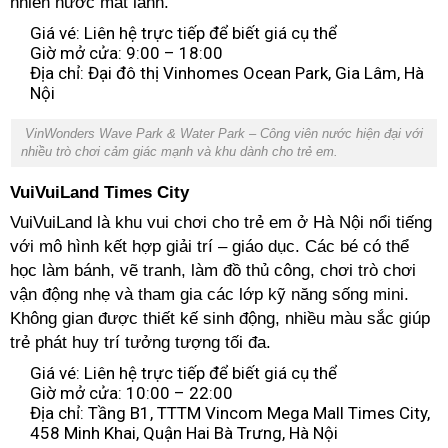
nhiên nước mát lành.
Giá vé: Liên hệ trực tiếp để biết giá cụ thể
Giờ mở cửa: 9:00 – 18:00
Địa chỉ: Đại đô thị Vinhomes Ocean Park, Gia Lâm, Hà
Nội
VinWonders Wave Park & Water Park – Công viên nước hiện đại với
nhiều trò chơi cảm giác mạnh và khu dành cho trẻ em.
VuiVuiLand Times City
VuiVuiLand là khu vui chơi cho trẻ em ở Hà Nội nổi tiếng
với mô hình kết hợp giải trí – giáo dục. Các bé có thể
học làm bánh, vẽ tranh, làm đồ thủ công, chơi trò chơi
vận động nhẹ và tham gia các lớp kỹ năng sống mini.
Không gian được thiết kế sinh động, nhiều màu sắc giúp
trẻ phát huy trí tưởng tượng tối đa.
Giá vé: Liên hệ trực tiếp để biết giá cụ thể
Giờ mở cửa: 10:00 – 22:00
Địa chỉ: Tầng B1, TTTM Vincom Mega Mall Times City,
458 Minh Khai, Quận Hai Bà Trưng, Hà Nội