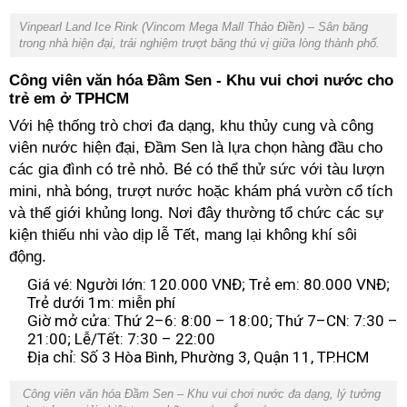
Vinpearl Land Ice Rink (Vincom Mega Mall Thảo Điền) – Sân băng
trong nhà hiện đại, trải nghiệm trượt băng thú vị giữa lòng thành phố.
Công viên văn hóa Đầm Sen - Khu vui chơi nước cho
trẻ em ở TPHCM
Với hệ thống trò chơi đa dạng, khu thủy cung và công
viên nước hiện đại, Đầm Sen là lựa chọn hàng đầu cho
các gia đình có trẻ nhỏ. Bé có thể thử sức với tàu lượn
mini, nhà bóng, trượt nước hoặc khám phá vườn cổ tích
và thế giới khủng long. Nơi đây thường tổ chức các sự
kiện thiếu nhi vào dịp lễ Tết, mang lại không khí sôi
động.
Giá vé: Người lớn: 120.000 VNĐ; Trẻ em: 80.000 VNĐ;
Trẻ dưới 1m: miễn phí
Giờ mở cửa: Thứ 2–6: 8:00 – 18:00; Thứ 7–CN: 7:30 –
21:00; Lễ/Tết: 7:30 – 22:00
Địa chỉ: Số 3 Hòa Bình, Phường 3, Quận 11, TP.HCM
Công viên văn hóa Đầm Sen – Khu vui chơi nước đa dạng, lý tưởng