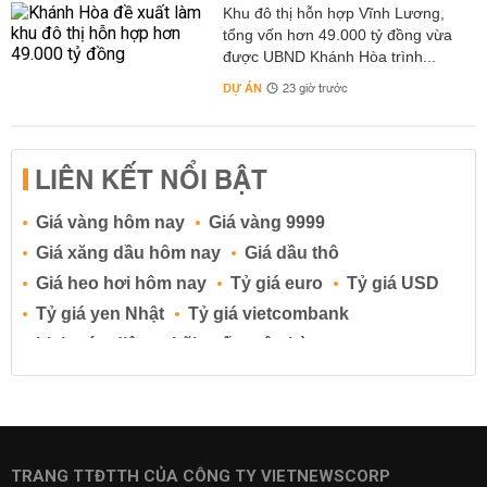
Khu đô thị hỗn hợp Vĩnh Lương,
tổng vốn hơn 49.000 tỷ đồng vừa
được UBND Khánh Hòa trình...
DỰ ÁN
23 giờ trước
LIÊN KẾT NỔI BẬT
Giá vàng hôm nay
Giá vàng 9999
Giá xăng dầu hôm nay
Giá dầu thô
Giá heo hơi hôm nay
Tỷ giá euro
Tỷ giá USD
Tỷ giá yen Nhật
Tỷ giá vietcombank
Lịch cúp điện
Lãi suất ngân hàng
Lãi suất tiết kiệm
Lãi suất tiền gửi
Lãi suất ngân hàng Agribank
Lãi suất ngân hàng Sacombank
Lãi suất ngân hàng BIDV
TRANG TTĐTTH CỦA CÔNG TY VIETNEWSCORP