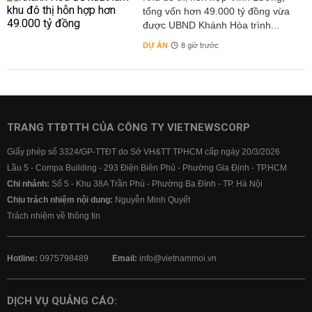
tổng vốn hơn 49.000 tỷ đồng vừa
được UBND Khánh Hòa trình...
DỰ ÁN
8 giờ trước
TRANG TTĐTTH CỦA CÔNG TY VIETNEWSCORP
Giấy phép số 3324/GP-TTĐT do Sở VH&TT TPHCM cấp ngày 20/3/2026
Lầu 5 - Compa Building - 293 Điện Biên Phủ - Phường Gia Định - TP.HCM
Chi nhánh:
Số 5 - Khu 38A Trần Phú - Phường Ba Đình - TP. Hà Nội
Chịu trách nhiệm nội dung:
Nguyễn Minh Quyết
Trách nhiệm về thông tin
Hotline:
0975798489
Email:
info@vietnammoi.vn
DỊCH VỤ QUẢNG CÁO: