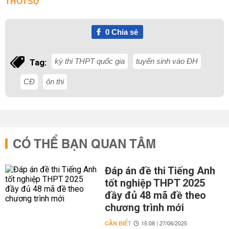
THỜI SỰ
0
Chia sẻ
kỳ thi THPT quốc gia
tuyển sinh vào ĐH
Tag:
CĐ
ôn thi
CÓ THỂ BẠN QUAN TÂM
Đáp án đề thi Tiếng Anh
tốt nghiệp THPT 2025
đầy đủ 48 mã đề theo
chương trình mới
CẦN BIẾT
15:08 | 27/06/2025