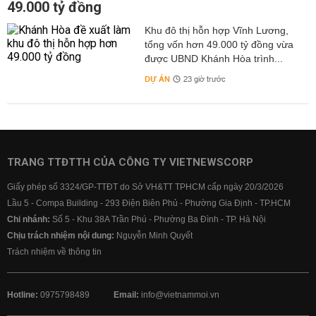
49.000 tỷ đồng
Khu đô thị hỗn hợp Vĩnh Lương,
tổng vốn hơn 49.000 tỷ đồng vừa
được UBND Khánh Hòa trình...
DỰ ÁN
23 giờ trước
TRANG TTĐTTH CỦA CÔNG TY VIETNEWSCORP
Giấy phép số 3324/GP-TTĐT do Sở VH&TT TPHCM cấp ngày 20/3/2026
Lầu 5 - Compa Building - 293 Điện Biên Phủ - Phường Gia Định - TP.HCM
Chi nhánh:
Số 5 - Khu 38A Trần Phú - Phường Ba Đình - TP. Hà Nội
Chịu trách nhiệm nội dung:
Nguyễn Minh Quyết
Trách nhiệm về thông tin
Hotline:
0975798489
Email:
info@vietnammoi.vn