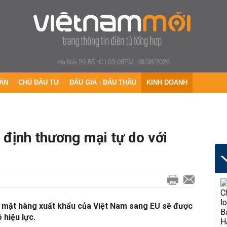
Hà Nội 29.85 °C
|
03:08PM, 08/08/2026
ÁN
CHỦ ĐẦU TƯ
ĐẤU GIÁ - ĐẤU THẦU
KINH DOANH
định thương mại tự do với
 mặt hàng xuất khẩu của Việt Nam sang EU sẽ được
 hiệu lực.