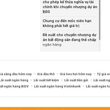
cho phép kế thừa nghĩa vụ tài
chính khi chuyển nhượng dự án
BĐS
Chung cư đến mốc niên hạn
không phải hết giá trị
Đề xuất cho chuyển nhượng dự
án bất động sản đang thế chấp
ngân hàng
Khánh Hòa đề xuất làm khu đô
thị hỗn hợp hơn 49.000 tỷ đồng
iá xăng dầu hôm nay
Giá dầu thô
Giá heo hơi hôm nay
Tỷ giá e
Lãi suất ngân hàng
Lãi suất tiết kiệm
Lãi suất tiền gửi
Lãi suất n
uất ngân hàng BIDV
Lãi suất ngân hàng Vietinbank
Lãi suất ngân 