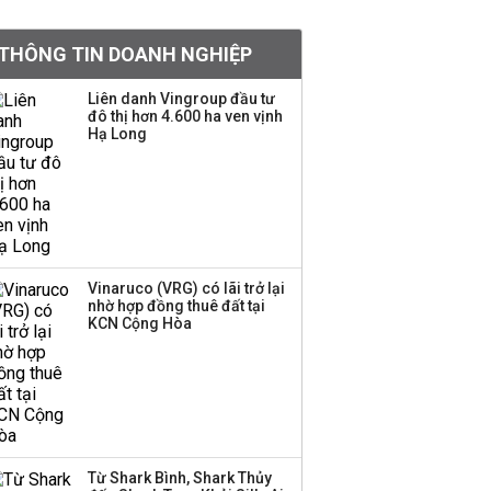
khoản
THÔNG TIN DOANH NGHIỆP
Sau nhịp điều chỉnh
mạnh, CTCK nhìn thấy
Liên danh Vingroup đầu tư
cơ hội ở nhóm cổ phiếu
đô thị hơn 4.600 ha ven vịnh
nào?
Hạ Long
Một thương hiệu thời
trang Việt đóng cửa
sau 5 năm hoạt động,
thanh lý toàn bộ cửa
hàng
Vinaruco (VRG) có lãi trở lại
nhờ hợp đồng thuê đất tại
TOP 10 ngân hàng lãi
KCN Cộng Hòa
lớn nhất từ kinh doanh
ngoại hối nửa đầu năm
2026: Vietcombank
quán quân, ACB dẫn
đầu nhóm tư nhân
Từ Shark Bình, Shark Thủy
Công ty 100 tỷ của