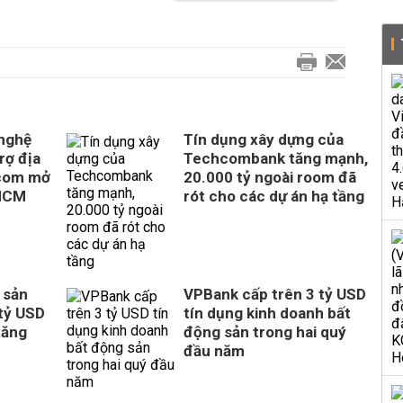
 nghệ
Tín dụng xây dựng của
rợ địa
Techcombank tăng mạnh,
com mở
20.000 tỷ ngoài room đã
 HCM
rót cho các dự án hạ tầng
 sản
VPBank cấp trên 3 tỷ USD
tỷ USD
tín dụng kinh doanh bất
tăng
động sản trong hai quý
đầu năm