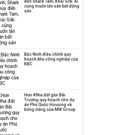
đến Shark Tam, Khải Silk: Ai
Huấn Hoa Hồng bỗng
cũng muốn lấn sân bất động
dưng ‘biến mất’, một
sản
công ty khác đã giải thể
Bắc Ninh điều chỉnh quy
hoạch khu công nghiệp của
KBC
Hơn 49ha đất gần Bãi
Trường quy hoạch cho dự
án Phú Quốc Housing và
bóng dáng của MIK Group