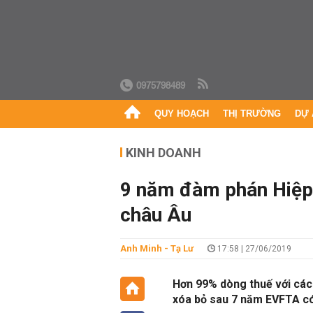
0975798489
QUY HOẠCH
THỊ TRƯỜNG
DỰ 
KINH DOANH
9 năm đàm phán Hiệp 
châu Âu
Anh Minh - Tạ Lư
17:58 | 27/06/2019
Hơn 99% dòng thuế với các
xóa bỏ sau 7 năm EVFTA có