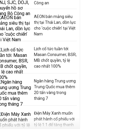
Công an
AEON bán mảng siêu
thị tại Thái Lan, dồn lực
cho ‘cuộc chiến’ tại Việt
Nam
Lịch cổ tức tuần tới:
Masan Consumer, BSR,
MB chốt quyền, tỷ lệ
cao nhất 100%
Ngân hàng Trung ương
Trung Quốc mua thêm
20 tấn vàng trong
tháng 7
Điện Máy Xanh muốn
phát hành cổ phiếu với
tỷ lệ 1:1 để tăng thanh