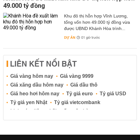
49.000 tỷ đồng
Khu đô thị hỗn hợp Vĩnh Lương,
tổng vốn hơn 49.000 tỷ đồng vừa
được UBND Khánh Hòa trình...
DỰ ÁN
01 giờ trước
LIÊN KẾT NỔI BẬT
Giá vàng hôm nay
Giá vàng 9999
Giá xăng dầu hôm nay
Giá dầu thô
Giá heo hơi hôm nay
Tỷ giá euro
Tỷ giá USD
Tỷ giá yen Nhật
Tỷ giá vietcombank
Lịch cúp điện
Lãi suất ngân hàng
Lãi suất tiết kiệm
Lãi suất tiền gửi
Lãi suất ngân hàng Agribank
Lãi suất ngân hàng Sacombank