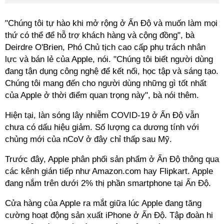
"Chúng tôi tự hào khi mở rộng ở Ấn Độ và muốn làm mọi
thứ có thể để hỗ trợ khách hàng và cộng đồng", bà
Deirdre O'Brien, Phó Chủ tịch cao cấp phụ trách nhân
lực và bán lẻ của Apple, nói. "Chúng tôi biết người dùng
đang tận dụng công nghệ để kết nối, học tập và sáng tạo.
Chúng tôi mang đến cho người dùng những gì tốt nhất
của Apple ở thời điểm quan trọng này", bà nói thêm.
Hiện tại, làn sóng lây nhiễm COVID-19 ở Ấn Độ vẫn
chưa có dấu hiệu giảm. Số lượng ca dương tính với
chủng mới của nCoV ở đây chỉ thấp sau Mỹ.
Trước đây, Apple phân phối sản phẩm ở Ấn Độ thông qua
các kênh gián tiếp như Amazon.com hay Flipkart. Apple
đang nắm trên dưới 2% thị phần smartphone tại Ấn Độ.
Cửa hàng của Apple ra mắt giữa lúc Apple đang tăng
cường hoạt động sản xuất iPhone ở Ấn Độ. Tập đoàn hi