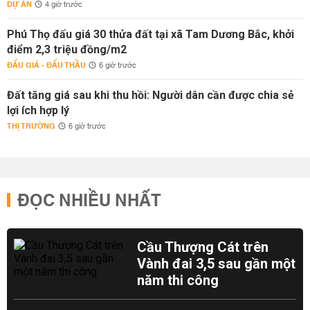
DỰ ÁN
4 giờ trước
Phú Thọ đấu giá 30 thửa đất tại xã Tam Dương Bắc, khởi
điểm 2,3 triệu đồng/m2
ĐẤU GIÁ - ĐẤU THẦU
6 giờ trước
Đất tăng giá sau khi thu hồi: Người dân cần được chia sẻ
lợi ích hợp lý
THỊ TRƯỜNG
6 giờ trước
ĐỌC NHIỀU NHẤT
Cầu Thượng Cát trên
Vành đai 3,5 sau gần một
năm thi công