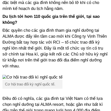
đặc biệt mà các gia đình không nên bỏ lỡ khi có cho
mình kế hoạch du lịch hằng năm.
Du lịch tới hơn 110 quốc gia trên thế giới, tại sao
không?
Đặc quyền cho các gia đình tham gia nghỉ dưỡng tại
ALMA được đẩy lên tầm cao mới khi Công ty Vịnh Thiên
Đường bắt tay hợp tác với RCI – tổ chức trao đổi
kỳ
nghỉ
lớn nhất thế giới. Đây là một tổ chức uy tín có trụ
sở chính tại Hoa kì, giúp kết nối các Chủ sở hữu
kỳ nghỉ
từ khắp nơi trên thế giới trao đổi địa điểm nghỉ dưỡng
với nhau.
Cơ hội trao đổi
kỳ nghỉ
quốc tế.
Điều đó có nghĩa, các gia đình tại Việt Nam có thể lựa
chọn nghỉ dưỡng tại ALMA resort, hoặc gần như bất kì
đâu trên thế giới trong mạng lưới hơn 4.000 địa điểm