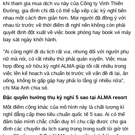
khi tham gia mua dịch vụ này của Công ty Vịnh Thiên
Đường, gia đình chị đã có thể sắp xếp các
kỳ nghỉ
bên
nhau một cách đơn giản hơn. Mọi người đã đồng ý với
nhau từ trước về thời điểm đi nghỉ nên không còn phải
quyết định đột xuất về việc book phòng hay book vé máy
bay sát ngày khởi hành.
"Ai cũng nghĩ đi du lịch rất vui, nhưng đối với người phụ
nữ mà nói, có rất nhiều thứ phải quán xuyến. Việc mua
hợp đồng sở hữu
kỳ nghỉ
ALMA giúp tôi rất nhiều trong
việc lên kế hoạch và chuẩn bị trước về vấn đề đi lại, ăn
uống, không bị gấp gáp hay phải lo lắng gì nhiều nữa",
chị Mai Anh chia sẻ.
Đặc quyền hưởng thụ
kỳ nghỉ
5 sao tại ALMA resort
Một điểm cộng khác của mô hình này là chất lượng
kì
nghỉ đẳng cấp theo tiêu chuẩn quốc tế 5 sao. Ai có thể
đảm bảo mình chắc chắn duy trì chu cấp được cho gia
đình các chuyến du lịch sang trọng trong suốt từ giờ tới