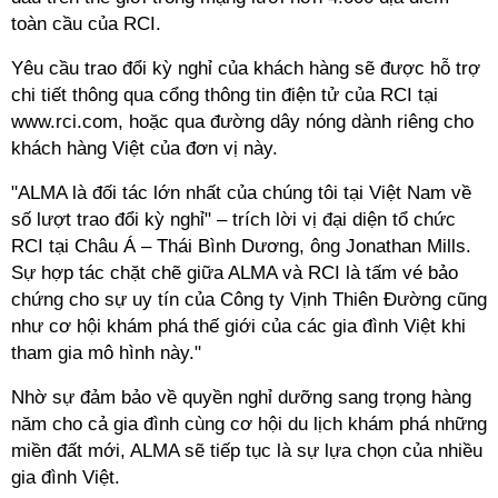
toàn cầu của RCI.
Yêu cầu trao đổi
kỳ nghỉ
của khách hàng sẽ được hỗ trợ
chi tiết thông qua cổng thông tin điện tử của RCI tại
www.rci.com, hoặc qua đường dây nóng dành riêng cho
khách hàng Việt của đơn vị này.
"ALMA là đối tác lớn nhất của chúng tôi tại Việt Nam về
số lượt trao đổi
kỳ nghỉ
" – trích lời vị đại diện tổ chức
RCI tại Châu Á – Thái Bình Dương, ông Jonathan Mills.
Sự hợp tác chặt chẽ giữa ALMA và RCI là tấm vé bảo
chứng cho sự uy tín của Công ty Vịnh Thiên Đường cũng
như cơ hội khám phá thế giới của các gia đình Việt khi
tham gia mô hình này."
Nhờ sự đảm bảo về quyền nghỉ dưỡng sang trọng hàng
năm cho cả gia đình cùng cơ hội du lịch khám phá những
miền đất mới, ALMA sẽ tiếp tục là sự lựa chọn của nhiều
gia đình Việt.