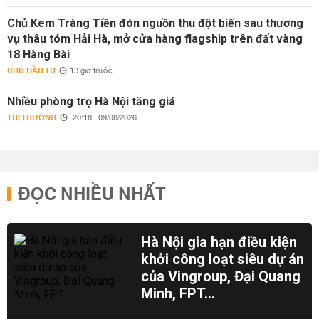
Chủ Kem Tràng Tiền đón nguồn thu đột biến sau thương
vụ thâu tóm Hải Hà, mở cửa hàng flagship trên đất vàng
18 Hàng Bài
CHỦ ĐẦU TƯ
13 giờ trước
Nhiều phòng trọ Hà Nội tăng giá
THỊ TRƯỜNG
20:18 | 09/08/2026
ĐỌC NHIỀU NHẤT
Hà Nội gia hạn điều kiện
khởi công loạt siêu dự án
của Vingroup, Đại Quang
Minh, FPT...