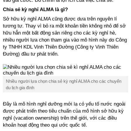
vào giá cước. Đó chính là lợi ích của việc chia sẻ.
Chia sẻ
kỳ nghỉ
ALMA là gì?
Sở hữu
kỳ nghỉ
ALMA cũng được dưa trên nguyên
lí
tương tự. Thay vì bỏ ra một khoản tiền không nhỏ để sở
hữu hẳn một bất động sản riêng cho các
kỳ nghỉ
hè,
nhiều người lựa chọn tham gia vào mô hình này do Công
ty TNHH KDL Vịnh Thiên Đường (Công ty Vịnh Thiên
Đường) đầu tư phát triển.
Nhiều người lựa chọn chia sẻ
kỳ nghỉ
ALMA cho các chuyến
du lịch gia đình
Đây là mô hình nghỉ dưỡng mới lạ có yếu tố nước ngoài
được phát triển theo tiêu chuẩn của mô hình sở hữu
kỳ
nghỉ
(vacation ownership) trên thế giới, với các điều
khoản hoạt động theo qui ước quốc tế.