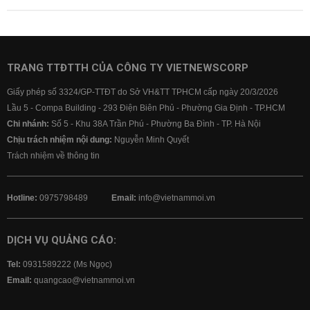
TRANG TTĐTTH CỦA CÔNG TY VIETNEWSCORP
Giấy phép số 3324/GP-TTĐT do Sở VH&TT TPHCM cấp ngày 20/3/2026
Lầu 5 - Compa Building - 293 Điện Biên Phủ - Phường Gia Định - TP.HCM
Chi nhánh:
Số 5 - Khu 38A Trần Phú - Phường Ba Đình - TP. Hà Nội
Chịu trách nhiệm nội dung:
Nguyễn Minh Quyết
Trách nhiệm về thông tin
Hotline:
0975798489
Email:
info@vietnammoi.vn
DỊCH VỤ QUẢNG CÁO:
Tel:
0931589222 (Ms Ngọc)
Email:
quangcao@vietnammoi.vn