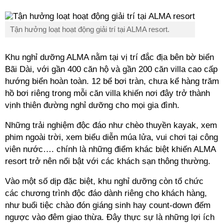
Tận hưởng loạt hoạt động giải trí tại ALMA resort.
Khu nghỉ dưỡng ALMA nằm tại vị trí đắc địa bên bờ biển
Bãi Dài, với gần 400 căn hộ và gần 200 căn villa cao cấp
hướng biển hoàn toàn. 12 bể bơi tràn, chưa kể hàng trăm
hồ bơi riêng trong mỗi căn villa khiến nơi đây trở thành
vịnh thiên đường nghỉ dưỡng cho mọi gia đình.
Những trải nghiệm độc đáo như chèo thuyền kayak, xem
phim ngoài trời, xem biểu diễn múa lửa, vui chơi tại công
viên nước…. chính là những điểm khác biệt khiến ALMA
resort trở nên nổi bật với các khách sạn thông thường.
Vào một số dịp đặc biệt, khu nghỉ dưỡng còn tổ chức
các chương trình độc đáo dành riêng cho khách hàng,
như buổi tiệc chào đón giáng sinh hay count-down đếm
ngược vào đêm giao thừa. Đây thực sự là những lợi ích