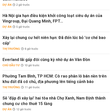
DỰ ÁN
2 giờ trước
Hà Nội gia hạn điều kiện khởi công loạt siêu dự án của
Vingroup, Đại Quang Minh, FPT...
DỰ ÁN
5 giờ trước
Xây lại chung cư hết niên hạn: Đã đến lúc bỏ 'cơ chế bao
cấp'
THỊ TRƯỜNG
6 giờ trước
Everland lãi gấp đôi cùng kỳ nhờ dự án Vân Đồn
CHỦ ĐẦU TƯ
10 giờ trước
Phường Tam Bình, TP HCM: Cò rao phân lô bán nền trên
khu đất đã có chủ, địa phương lên tiếng cảnh báo
THỊ TRƯỜNG
11 giờ trước
Sẽ 'đập đi xây lại' hai tòa nhà Chợ Xanh, Nam Định thành
chung cư cho thuê 15 tầng
DỰ ÁN
12 giờ trước