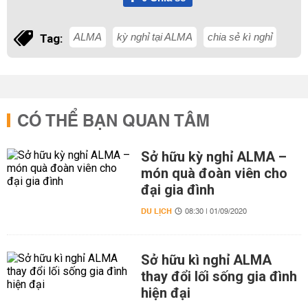
ALMA
kỳ nghỉ tại ALMA
chia sẻ kì nghỉ
Tag:
CÓ THỂ BẠN QUAN TÂM
Sở hữu kỳ nghỉ ALMA –
món quà đoàn viên cho
đại gia đình
DU LỊCH
08:30 | 01/09/2020
Sở hữu kì nghỉ ALMA
thay đổi lối sống gia đình
hiện đại