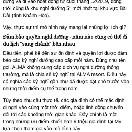
dựng và đi vào hoạt động từ cuối tháng 12/2019, đồng
thời cũng là khu nghỉ dưỡng 5* mới nhất tại khu vực Bãi
Dài (tỉnh Khánh Hòa).
Vậy, thực sự thì mô hình này mang lại những lợi ích gì?
Đảm bảo quyền nghỉ dưỡng - năm nào cũng có thể đi
du lịch "sang chảnh" bên nhau
Đầu tiên, phải kể đến sự ổn định và quyền lợi được đảm
bảo các
kỳ nghỉ
dưỡng cao cấp mỗi năm. Đúng như tên
gọi, ALMA không cung cấp dịch vụ nghỉ dưỡng thông
thường, mà là chia sẻ
kỳ nghỉ
tại ALMA resort. Điều này
có nghĩa các
kỳ nghỉ
gần như đã được đặt chỗ trước vào
những thời điểm cụ thể trong năm.
Tùy theo nhu cầu thực tế, các gia đình có thể mặc định
đi nghỉ vào cùng một thời điểm, hoặc linh động chuyển
đổi tới các khoảng thời gian khác. Đây chính là một
trong những ưu điểm khiến hơn 9 triệu gia đình tại Mỹ
lựa chọn tham gia vào mô hình này.