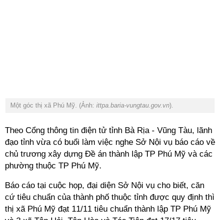
Một góc thị xã Phú Mỹ. (Ảnh:
ittpa.baria-vungtau.gov.vn
).
Theo Cổng thông tin điện tử tỉnh Bà Rịa - Vũng Tàu, lãnh
đạo tỉnh vừa có buổi làm việc nghe Sở Nội vụ báo cáo về
chủ trương xây dựng Đề án thành lập TP Phú Mỹ và các
phường thuộc TP Phú Mỹ.
Báo cáo tại cuộc họp, đại diện Sở Nội vụ cho biết, căn
cứ tiêu chuẩn của thành phố thuộc tỉnh được quy định thì
thị xã Phú Mỹ đạt 11/11 tiêu chuẩn thành lập TP Phú Mỹ