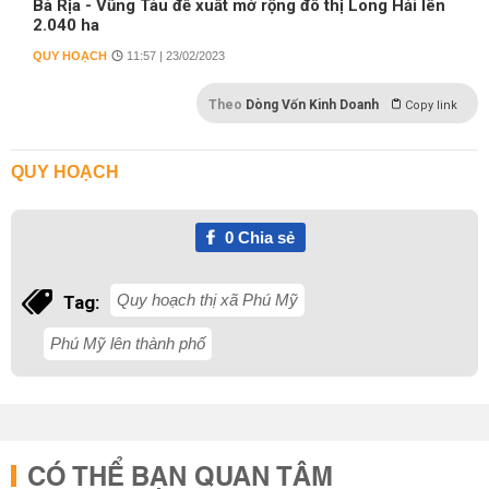
Bà Rịa - Vũng Tàu đề xuất mở rộng đô thị Long Hải lên
2.040 ha
QUY HOẠCH
11:57 | 23/02/2023
Theo
Dòng Vốn Kinh Doanh
Copy link
QUY HOẠCH
0
Chia sẻ
Quy hoạch thị xã Phú Mỹ
Tag:
Phú Mỹ lên thành phố
CÓ THỂ BẠN QUAN TÂM