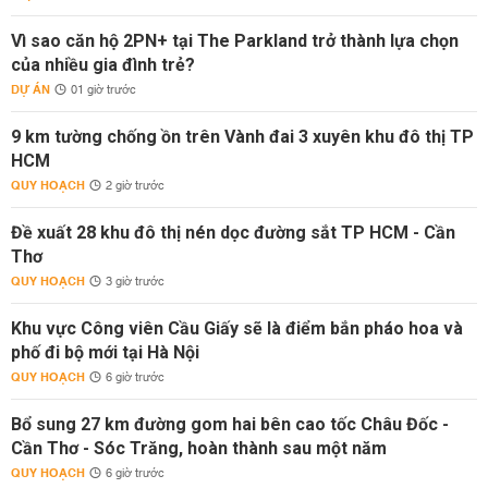
Vì sao căn hộ 2PN+ tại The Parkland trở thành lựa chọn
của nhiều gia đình trẻ?
DỰ ÁN
01 giờ trước
9 km tường chống ồn trên Vành đai 3 xuyên khu đô thị TP
HCM
QUY HOẠCH
2 giờ trước
Đề xuất 28 khu đô thị nén dọc đường sắt TP HCM - Cần
Thơ
QUY HOẠCH
3 giờ trước
Khu vực Công viên Cầu Giấy sẽ là điểm bắn pháo hoa và
phố đi bộ mới tại Hà Nội
QUY HOẠCH
6 giờ trước
Bổ sung 27 km đường gom hai bên cao tốc Châu Đốc -
Cần Thơ - Sóc Trăng, hoàn thành sau một năm
QUY HOẠCH
6 giờ trước