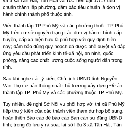
và 3 xã Tân Hải, Tân Hòa và Tóc Tiên đạt 17/17 tiêu
chuẩn thành lập phường, đảm bảo tiêu chuẩn là đơn vị
hành chính thành phố thuộc tỉnh.
Việc thành lập TP Phú Mỹ và các phường thuộc TP Phú
Mỹ trên cơ sở nguyên trạng các đơn vị hành chính cấp
huyện, cấp xã hiện hữu là phù hợp với quy định hiện
nay; đảm bảo đúng quy hoạch đã được phê duyệt và đáp
ứng yêu cầu phát triển kinh tế-xã hội, an ninh, quốc
phòng, nâng cao chất lượng cuộc sống người dân trong
tỉnh.
Sau khi nghe các ý kiến, Chủ tịch UBND tỉnh Nguyễn
Văn Thọ cơ bản thống nhất chủ trương xây dựng Đề án
thành lập TP Phú Mỹ và các phường thuộc TP Phú Mỹ.
Tuy nhiên, đề nghị Sở Nội vụ phối hợp với thị xã Phú Mỹ
tiếp thu ý kiến của các thành viên tham dự họp bổ sung,
hoàn thiện Báo cáo để báo cáo Ban cán sự đảng UBND
tỉnh; trong đó lưu ý rà soát lại số liệu 3 xã Tân Hải, Tân