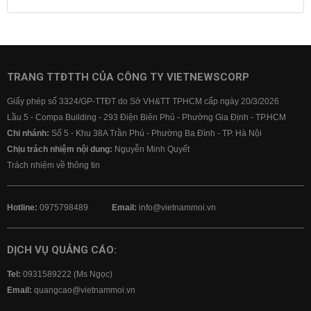
Lãi suất tiết kiệm
Lãi suất tiền gửi
Lãi suất ngân hàng Agribank
Lãi suất ngân hàng Sacombank
Lãi suất ngân hàng BIDV
TRANG TTĐTTH CỦA CÔNG TY VIETNEWSCORP
Lãi suất ngân hàng Vietinbank
Giấy phép số 3324/GP-TTĐT do Sở VH&TT TPHCM cấp ngày 20/3/2026
Lãi suất ngân hàng Vietcombank
Lầu 5 - Compa Building - 293 Điện Biên Phủ - Phường Gia Định - TP.HCM
Chi nhánh:
Số 5 - Khu 38A Trần Phú - Phường Ba Đình - TP. Hà Nội
Chịu trách nhiệm nội dung:
Nguyễn Minh Quyết
Trách nhiệm về thông tin
Hotline:
0975798489
Email:
info@vietnammoi.vn
DỊCH VỤ QUẢNG CÁO:
Tel:
0931589222 (Ms Ngọc)
Email:
quangcao@vietnammoi.vn