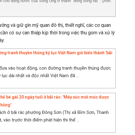
ến cho dòng nước của Sông Úng ở thành "dòng sông rác". (Ảnh:
ởng và giữ gìn mỹ quan đô thị, thiết nghĩ, các cơ quan
ần có sự can thiệp kịp thời trong việc thu gom và xử lý
ày.
ờng tranh thuyền thúng kỷ lục Việt Nam giờ biến thành 'bãi
đưa vào hoạt động, con đường tranh thuyền thúng được
 lục dài nhất và độc nhất Việt Nam đã ...
thể bé gái 20 ngày tuổi ở bãi rác: 'Máy xúc mới múc được
ị hỏng'
ách ở bãi rác phường Đông Sơn (Thị xã Bỉm Sơn, Thanh
, vào trước thời điểm phát hiện thi thể ...