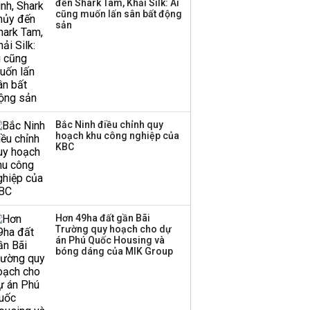
đến Shark Tam, Khải Silk: Ai
hơn 3.600 tỷ, lãi suất
cũng muốn lấn sân bất động
trả lên tới 10%/năm
sản
Bắc Ninh điều chỉnh quy
hoạch khu công nghiệp của
KBC
Hơn 49ha đất gần Bãi
Trường quy hoạch cho dự
án Phú Quốc Housing và
bóng dáng của MIK Group