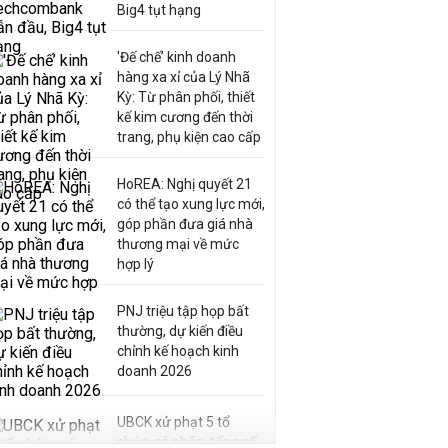
Big4 tụt hạng
'Đế chế’ kinh doanh
hàng xa xỉ của Lý Nhã
Kỳ: Từ phân phối, thiết
kế kim cương đến thời
trang, phụ kiện cao cấp
HoREA: Nghị quyết 21
có thể tạo xung lực mới,
góp phần đưa giá nhà
thương mại về mức
hợp lý
PNJ triệu tập họp bất
thường, dự kiến điều
chỉnh kế hoạch kinh
doanh 2026
UBCK xử phạt 5 tổ
chức, cá nhân, tổng số