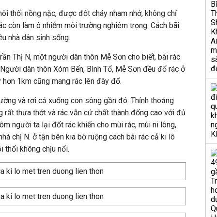
 hôi thối nồng nặc, được đốt cháy nham nhở, không chỉ
ác còn làm ô nhiễm môi trường nghiêm trọng. Cách bãi
ều nhà dân sinh sống.
Trần Thị N, một người dân thôn Mễ Sơn cho biết, bãi rác
. Người dân thôn Xóm Bến, Bình Tổ, Mễ Sơn đều đổ rác ở
y hơn 1km cũng mang rác lên đây đổ.
 đường và rơi cả xuống con sông gần đó. Thỉnh thoảng
 rất thưa thớt và rác vẫn cứ chất thành đống cao với đủ
hôm người ta lại đốt rác khiến cho mùi rác, mùi ni lông,
nhà chị N. ở tận bên kia bờ ruộng cách bãi rác cả ki lô
 thối không chịu nổi.