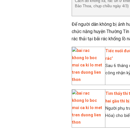
Cách đó không xa, rác ùn ứ khi
Bảo Thoa, chụp chiều ngày 4/3)
Để người dân không bị ảnh hư
chức năng huyện Thường Tín c
rác thải tại bãi rác khổng lồ n
Tiếc nuối đư
rác'
Sau 6 tháng 
công nhận kỷ
Tìm thấy thi 
hai gầu thì b
Người phụ tr
Hóa) cho biết