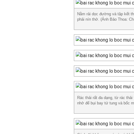
Nằm rải dọc đường và tập kết th
phải nín thở. (Ảnh Bảo Thoa: Ch
Rác thải rất đa dạng, từ rác thả
nhở để bụi bay tứ tung và bốc m