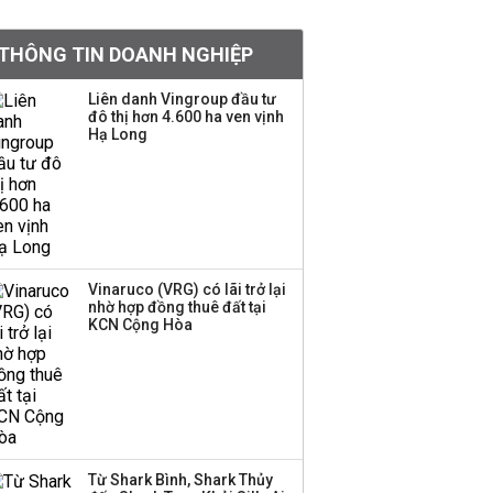
tiền hơn 570 triệu đồng
THÔNG TIN DOANH NGHIỆP
Kinh Bắc dự kiến cho
Liên danh Vingroup đầu tư
thuê tối thiểu 100 ha
đô thị hơn 4.600 ha ven vịnh
Hạ Long
đất công nghiệp trong
nửa cuối năm
Trung Quốc tung đòn
đáp trả, siết xuất khẩu
drone và trừng phạt
doanh nghiệp Mỹ
Vinaruco (VRG) có lãi trở lại
nhờ hợp đồng thuê đất tại
KCN Cộng Hòa
Keppel ký thỏa thuận
bán toàn bộ vốn tại
Empire City, dự kiến thu
về 270 triệu USD
Sacombank phát hành
Từ Shark Bình, Shark Thủy
ba đợt trái phiếu thu về