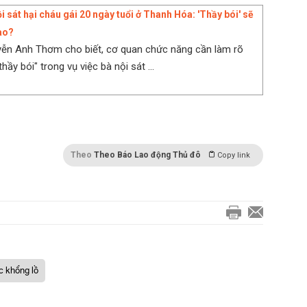
i sát hại cháu gái 20 ngày tuổi ở Thanh Hóa: 'Thầy bói' sẽ
nào?
yễn Anh Thơm cho biết, cơ quan chức năng cần làm rõ
thầy bói" trong vụ việc bà nội sát ...
Theo
Theo Báo Lao động Thủ đô
Copy link
ác khổng lồ