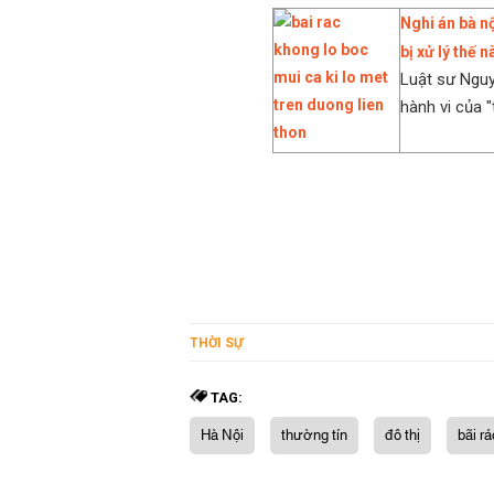
Nghi án bà nộ
bị xử lý thế 
Luật sư Ngu
hành vi của "
THỜI SỰ
TAG:
Hà Nội
thường tín
đô thị
bãi r