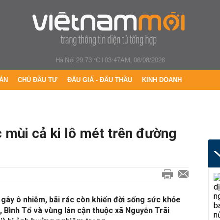
Hà Nội 29.73 °C
|
03:47AM, 06/08/2026
ÁN
CHỦ ĐẦU TƯ
ĐẤU GIÁ - ĐẤU THẦU
KINH DOANH
c mùi cả ki lô mét trên đường
, gây ô nhiễm, bãi rác còn khiến đời sống sức khỏe
 Bình Tổ và vùng lân cận thuộc xã Nguyễn Trãi