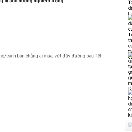
i) bị ảnh hưởng nghiêm trọng.
ng/cành bán chẳng ai mua, vứt đầy đường sau Tết