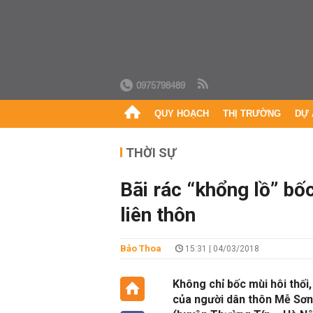
0975798489
QUY HOẠCH
THỊ TRƯỜNG
DỰ 
THỜI SỰ
Bãi rác “khổng lồ” bố
liên thôn
Bảo Thoa
15:31 | 04/03/2018
Không chỉ bốc mùi hôi thối
của người dân thôn Mễ Sơn,