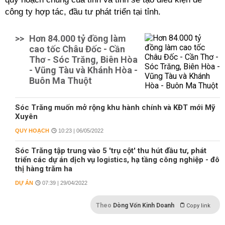
công ty hợp tác, đầu tư phát triển tại tỉnh.
>>
Hơn 84.000 tỷ đồng làm
cao tốc Châu Đốc - Cần
Thơ - Sóc Trăng, Biên Hòa
- Vũng Tàu và Khánh Hòa -
Buôn Ma Thuột
Sóc Trăng muốn mở rộng khu hành chính và KĐT mới Mỹ
Xuyên
QUY HOẠCH
10:23 | 06/05/2022
Sóc Trăng tập trung vào 5 'trụ cột' thu hút đầu tư, phát
triển các dự án dịch vụ logistics, hạ tầng công nghiệp - đô
thị hàng trăm ha
DỰ ÁN
07:39 | 29/04/2022
Theo
Dòng Vốn Kinh Doanh
Copy link