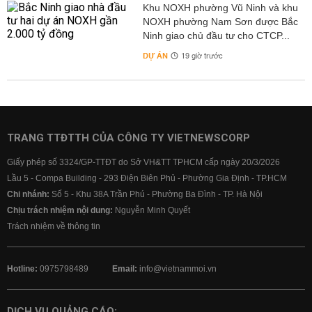
Khu NOXH phường Vũ Ninh và khu
NOXH phường Nam Sơn được Bắc
Ninh giao chủ đầu tư cho CTCP...
DỰ ÁN
19 giờ trước
TRANG TTĐTTH CỦA CÔNG TY VIETNEWSCORP
Giấy phép số 3324/GP-TTĐT do Sở VH&TT TPHCM cấp ngày 20/3/2026
Lầu 5 - Compa Building - 293 Điện Biên Phủ - Phường Gia Định - TP.HCM
Chi nhánh:
Số 5 - Khu 38A Trần Phú - Phường Ba Đình - TP. Hà Nội
Chịu trách nhiệm nội dung:
Nguyễn Minh Quyết
Trách nhiệm về thông tin
Hotline:
0975798489
Email:
info@vietnammoi.vn
DỊCH VỤ QUẢNG CÁO: