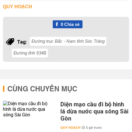
QUY HOẠCH
0
Chia sẻ
Đường trục Bắc - Nam tỉnh Sóc Trăng
Tag:
Đường tỉnh 934B
CÙNG CHUYÊN MỤC
Diện mạo cầu đi bộ hình
lá dừa nước qua sông Sài
Gòn
QUY HOẠCH
5 giờ trước