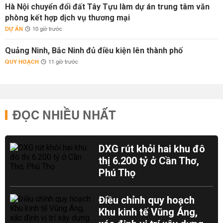
Hà Nội chuyển đổi đất Tây Tựu làm dự án trung tâm văn
phòng kết hợp dịch vụ thương mại
DỰ ÁN
10 giờ trước
Quảng Ninh, Bắc Ninh đủ điều kiện lên thành phố
QUY HOẠCH
11 giờ trước
ĐỌC NHIỀU NHẤT
DXG rút khỏi hai khu đô
thị 6.200 tỷ ở Cần Thơ,
Phú Thọ
Điều chỉnh quy hoạch
Khu kinh tế Vũng Áng,