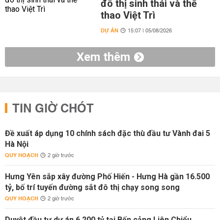
đô thị sinh thái và thể
thao Việt Trì
DỰ ÁN
15:07 | 05/08/2026
Xem thêm
TIN GIỜ CHÓT
Đề xuất áp dụng 10 chính sách đặc thù đầu tư Vành đai 5
Hà Nội
QUY HOẠCH
2 giờ trước
Hưng Yên sắp xây đường Phố Hiến - Hưng Hà gần 16.500
tỷ, bố trí tuyến đường sắt đô thị chạy song song
QUY HOẠCH
2 giờ trước
Duyệt đầu tư dự án 6.200 tỷ tại Bến cảng Liên Chiểu