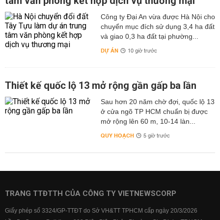
tâm văn phòng kết hợp dịch vụ thương mại
Công ty Đại An vừa được Hà Nội cho
chuyển mục đích sử dụng 3,4 ha đất
và giao 0,3 ha đất tại phường...
DỰ ÁN
10 giờ trước
Thiết kế quốc lộ 13 mở rộng gần gấp ba lần
Sau hơn 20 năm chờ đợi, quốc lộ 13
ở cửa ngõ TP HCM chuẩn bị được
mở rộng lên 60 m, 10-14 làn...
QUY HOẠCH
5 giờ trước
TRANG TTĐTTH CỦA CÔNG TY VIETNEWSCORP
Giấy phép số 3324/GP-TTĐT do Sở VH&TT TPHCM cấp ngày 20/3/2026