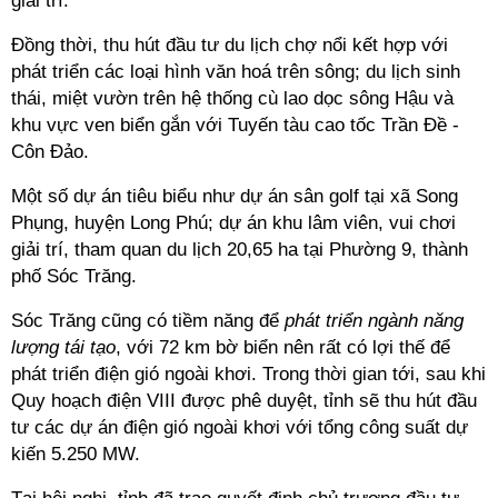
giải trí.
Đồng thời, thu hút đầu tư du lịch chợ nổi kết hợp với
phát triển các loại hình văn hoá trên sông; du lịch sinh
thái, miệt vườn trên hệ thống cù lao dọc sông Hậu và
khu vực ven biển gắn với Tuyến tàu cao tốc Trần Đề -
Côn Đảo.
Một số dự án tiêu biểu như dự án sân golf tại xã Song
Phụng, huyện Long Phú; dự án khu lâm viên, vui chơi
giải trí, tham quan du lịch 20,65 ha tại Phường 9, thành
phố Sóc Trăng.
Sóc Trăng cũng có tiềm năng để
phát triển ngành năng
lượng tái tạo
, với 72 km bờ biển nên rất có lợi thế để
phát triển điện gió ngoài khơi. Trong thời gian tới, sau khi
Quy hoạch điện VIII được phê duyệt, tỉnh sẽ thu hút đầu
tư các dự án điện gió ngoài khơi với tổng công suất dự
kiến 5.250 MW.