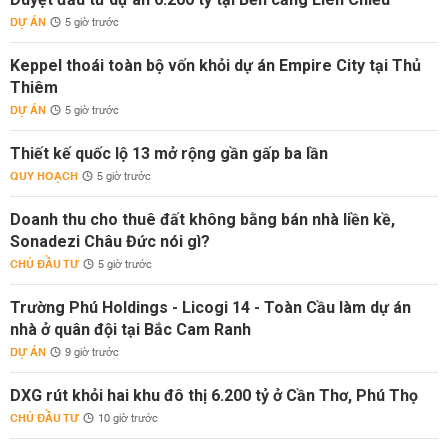
DỰ ÁN
5 giờ trước
Keppel thoái toàn bộ vốn khỏi dự án Empire City tại Thủ
Thiêm
DỰ ÁN
5 giờ trước
Thiết kế quốc lộ 13 mở rộng gần gấp ba lần
QUY HOẠCH
5 giờ trước
Doanh thu cho thuê đất không bằng bán nhà liền kề,
Sonadezi Châu Đức nói gì?
CHỦ ĐẦU TƯ
5 giờ trước
Trường Phú Holdings - Licogi 14 - Toàn Cầu làm dự án
nhà ở quân đội tại Bắc Cam Ranh
DỰ ÁN
9 giờ trước
DXG rút khỏi hai khu đô thị 6.200 tỷ ở Cần Thơ, Phú Thọ
CHỦ ĐẦU TƯ
10 giờ trước