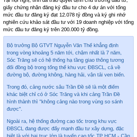
Tại hội nghị, tỉnh đã trao quyết định chủ trương đầu tư,
giấy chứng nhận đăng ký đầu tư cho 4 dự án với tổng
mức đầu tư đăng ký đạt 12.078 tỷ đồng và ký ghi nhớ
nghiên cứu khảo sát đầu tư với 19 doanh nghiệp với tổng
mức đầu tư đăng ký trên 200.000 tỷ đồng.
Bộ trưởng Bộ GTVT Nguyễn Văn Thể khẳng định
trong vòng khoảng 5 năm tới, chậm nhất là 7 năm,
Sóc Trăng sẽ có hệ thống hạ tầng giao thông tương
đối đồng bộ trong tổng thể khu vực ĐBSCL, cả về
đường bộ, đường không, hàng hải, vận tải ven biển.
Trong đó, cảng nước sâu Trần Đề sẽ là một điểm
khác biệt chỉ có ở Sóc Trăng và khi cảng Trần Đề
hình thành thì "không cảng nào trong vùng so sánh
được".
Ngoài ra, hệ thống đường cao tốc trong khu vực
ĐBSCL đang được đẩy mạnh đầu tư xây dựng, đặc
biệt là với hai trục lớn là tuyến cao tốc TP HCM - Cần