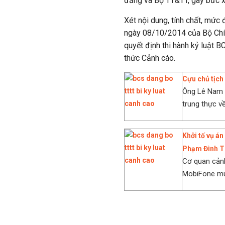
đảng và Bộ TT&TT, gây bức xú
Xét nội dung, tính chất, mức
ngày 08/10/2014 của Bộ Chính
quyết định thi hành kỷ luật
thức Cảnh cáo.
Cựu chủ tịch
Ông Lê Nam T
trung thực v
Khởi tố vụ á
Phạm Đình T
Cơ quan cảnh
MobiFone mu