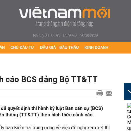
Hà Nội 31.34 °C
|
12:05AM, 08/08/2026
ÁN
CHỦ ĐẦU TƯ
ĐẤU GIÁ - ĐẤU THẦU
KINH DOANH
ảnh cáo BCS đảng Bộ TT&TT
 đã quyết định thi hành kỷ luật Ban cán sự (BCS)
ền thông (TT&TT) theo hình thức cảnh cáo.
Ủy ban Kiểm tra Trung ương về việc đề nghị xem xét thi