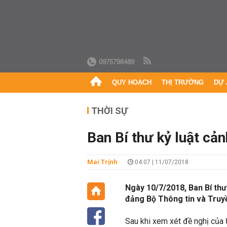
0975798489
QUY HOẠCH
THỊ TRƯỜNG
DỰ 
THỜI SỰ
Ban Bí thư kỷ luật c
Mai Trịnh
04:07 | 11/07/2018
Ngày 10/7/2018, Ban Bí thư
đảng Bộ Thông tin và Truy
Sau khi xem xét đề nghị của 