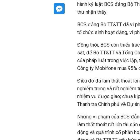
hành kỷ luật BCS đảng Bộ Thô
thư nhận thấy:
BCS đảng Bộ TT&TT đã vi ph
tổ chức sinh hoạt đảng, vi p
Đồng thời, BCS còn thiếu trác
sát, để Bộ TT&TT và Tổng Cô
của pháp luật trong việc lập
Công ty Mobifone mua 95% c
Điều đó đã làm thất thoát lớ
nghiêm trọng và rất nghiêm t
nhiệm vụ được giao; chưa kịp
Thanh tra Chính phủ về Dự án 
Những vi phạm của BCS đảng 
làm thất thoát rất lớn tài s
động và quá trình cổ phần ho