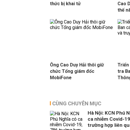
thức bị khai tử
Cao D
thế n
Ông Cao Duy Hải thôi giữ
Triển
chức Tổng giám đốc
tra B
MobiFone
Thông
CÙNG CHUYÊN MỤC
Hà Nội: KCN Phú N
ca nhiễm Covid-19
trường hợp liên q