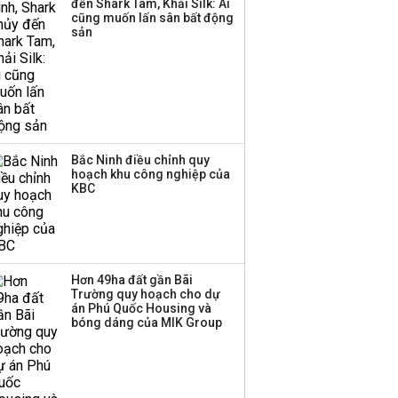
đến Shark Tam, Khải Silk: Ai
Huấn Hoa Hồng bỗng
cũng muốn lấn sân bất động
dưng ‘biến mất’, một
sản
công ty khác đã giải thể
Bắc Ninh điều chỉnh quy
hoạch khu công nghiệp của
KBC
Hơn 49ha đất gần Bãi
Trường quy hoạch cho dự
án Phú Quốc Housing và
bóng dáng của MIK Group