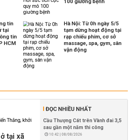
100 giường bệnh
ng tin
Hà Nội: Từ 0h ngày 5/5
 tại
tạm dừng hoạt động tại
ông tin
rạp chiếu phim, cơ sở
TP HCM
massage, spa, gym, sân
vận động
ĐỌC NHIỀU NHẤT
Cầu Thượng Cát trên Vành đai 3,5
sau gần một năm thi công
ở tại xã
10:42 | 08/08/2026