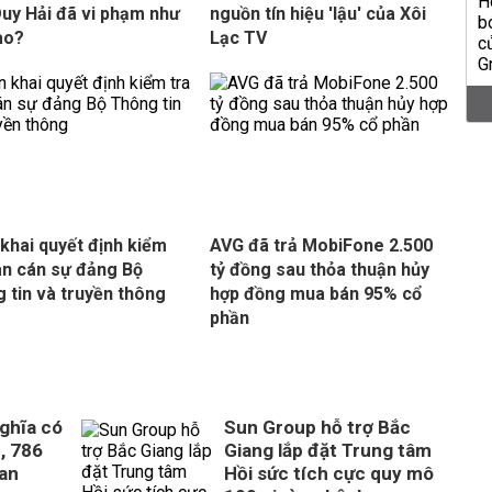
uy Hải đã vi phạm như
nguồn tín hiệu 'lậu' của Xôi
ào?
Lạc TV
 khai quyết định kiểm
AVG đã trả MobiFone 2.500
an cán sự đảng Bộ
tỷ đồng sau thỏa thuận hủy
 tin và truyền thông
hợp đồng mua bán 95% cổ
phần
ghĩa có
Sun Group hỗ trợ Bắc
, 786
Giang lắp đặt Trung tâm
uan
Hồi sức tích cực quy mô