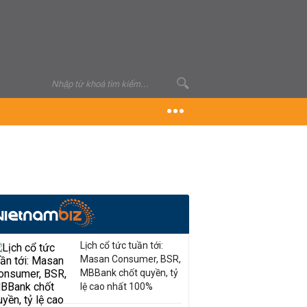
Lịch cổ tức tuần tới:
Masan Consumer, BSR,
MBBank chốt quyền, tỷ
lệ cao nhất 100%