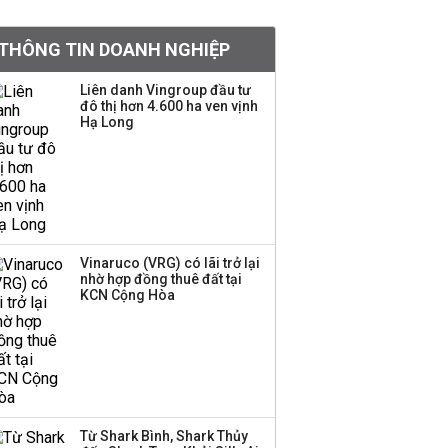
tỷ lệ 1:1 để tăng thanh
khoản
THÔNG TIN DOANH NGHIỆP
Sau nhịp điều chỉnh
Liên danh Vingroup đầu tư
đô thị hơn 4.600 ha ven vịnh
mạnh, CTCK nhìn thấy
Hạ Long
cơ hội ở nhóm cổ phiếu
nào?
Một thương hiệu thời
trang Việt đóng cửa
sau 5 năm hoạt động,
thanh lý toàn bộ cửa
Vinaruco (VRG) có lãi trở lại
nhờ hợp đồng thuê đất tại
hàng
KCN Cộng Hòa
DatVietVAC lãi sau thuế
135 tỷ đồng nửa đầu
năm, dồn 6 concert vào
cuối năm
Từ Shark Bình, Shark Thủy
Công ty 100 tỷ của