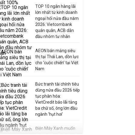
TOP 10 ngân hàng lãi
lớn nhất từ kinh doanh
ngoại hối nửa đầu năm
2026: Vietcombank
quán quân, ACB dẫn
đầu nhóm tư nhân
AEON bán mảng siêu
thị tại Thái Lan, dồn lực
cho ‘cuộc chiến’ tại Việt
Nam
Bức tranh tài chính tiêu
dùng nửa đầu 2026 tiếp
tục phân hóa:
VietCredit báo lãi tăng
ba chữ số, ông lớn đầu
ngành 'hụt hơi'
Điện Máy Xanh muốn
phát hành cổ phiếu với