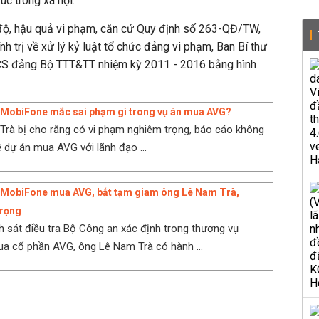
c trong xã hội.
 độ, hậu quả vi phạm, căn cứ Quy định số 263-QĐ/TW,
 trị về xử lý kỷ luật tổ chức đảng vi phạm, Ban Bí thư
 BCS đảng Bộ TTT&TT nhiệm kỳ 2011 - 2016 bằng hình
 MobiFone mắc sai phạm gì trong vụ án mua AVG?
rà bị cho rằng có vi phạm nghiêm trọng, báo cáo không
ề dự án mua AVG với lãnh đạo ...
n MobiFone mua AVG, bắt tạm giam ông Lê Nam Trà,
rọng
 sát điều tra Bộ Công an xác định trong thương vụ
a cổ phần AVG, ông Lê Nam Trà có hành ...