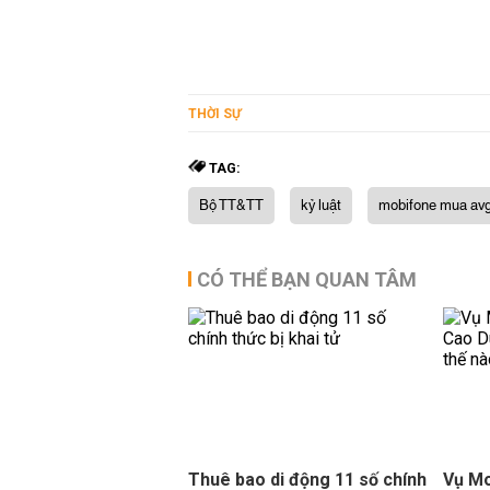
THỜI SỰ
TAG:
Bộ TT&TT
kỷ luật
mobifone mua av
CÓ THỂ BẠN QUAN TÂM
Thuê bao di động 11 số chính
Vụ M