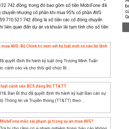
132.742 đồng, trong đó bao gồm số tiền MobiFone đã
g chuyển nhượng cổ phần khi mua 95% cổ phần AVG
59.710.521.742 đồng là số tiền các cổ đông chuyển
í liên quan đến dự án và khoản lãi tạm tính cho số tiền
mua AVG: Bộ Chính trị xem xét kỷ luật một số cán bộ lãnh
 đã quyết định thi hành kỷ luật ông Trương Minh Tuấn
c cảnh cáo và cho thôi giữ chức Bí ...
ỷ luật cảnh cáo BCS đảng Bộ TT&TT
18, Ban Bí thư đã quyết định thi hành kỷ luật Ban cán sự
ộ Thông tin và Truyền thông (TT&TT) theo ...
 MobiFone mắc sai phạm gì trong vụ án mua AVG?
rà bị cho rằng có vi phạm nghiêm trọng, báo cáo không