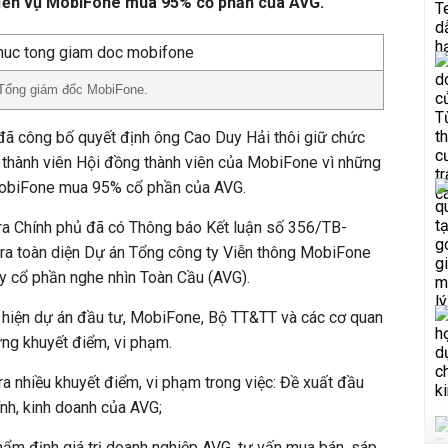
 đến vụ MobiFone mua 95% cổ phần của AVG.
 Tổng giám đốc MobiFone.
ã công bố quyết định ông Cao Duy Hải thôi giữ chức
thành viên Hội đồng thành viên của MobiFone vì những
MobiFone mua 95% cổ phần của AVG.
tra Chính phủ đã có Thông báo Kết luận số 356/TB-
tra toàn diện Dự án Tổng công ty Viễn thông MobiFone
 cổ phần nghe nhìn Toàn Cầu (AVG).
c hiện dự án đầu tư, MobiFone, Bộ TT&TT và các cơ quan
ững khuyết điểm, vi phạm.
a nhiều khuyết điểm, vi phạm trong việc: Đề xuất đầu
hính, kinh doanh của AVG;
hẩm định giá trị doanh nghiệp AVG, tư vấn mua bán, sáp