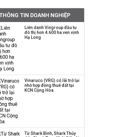
tiền hơn 570 triệu đồng
THÔNG TIN DOANH NGHIỆP
Kinh Bắc dự kiến cho
Liên danh Vingroup đầu tư
thuê tối thiểu 100 ha
đô thị hơn 4.600 ha ven vịnh
Hạ Long
đất công nghiệp trong
nửa cuối năm
Trung Quốc tung đòn
đáp trả, siết xuất khẩu
drone và trừng phạt
doanh nghiệp Mỹ
Vinaruco (VRG) có lãi trở lại
nhờ hợp đồng thuê đất tại
KCN Cộng Hòa
Keppel ký thỏa thuận
bán toàn bộ vốn tại
Empire City, dự kiến thu
về 270 triệu USD
Sacombank phát hành
Từ Shark Bình, Shark Thủy
ba đợt trái phiếu thu về