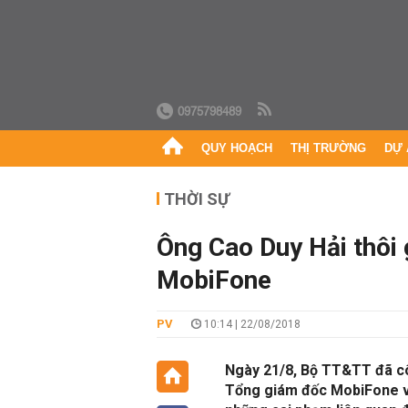
0975798489
QUY HOẠCH
THỊ TRƯỜNG
DỰ 
THỜI SỰ
Ông Cao Duy Hải thôi
MobiFone
PV
10:14 | 22/08/2018
Ngày 21/8, Bộ TT&TT đã cô
Tổng giám đốc MobiFone và