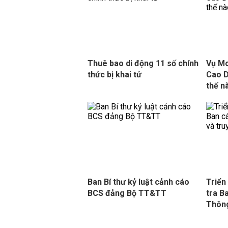
Thuê bao di động 11 số chính
Vụ M
thức bị khai tử
Cao D
thế n
Ban Bí thư kỷ luật cảnh cáo
Triển
BCS đảng Bộ TT&TT
tra B
Thông