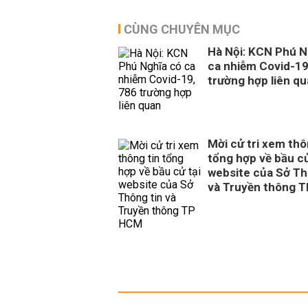
CÙNG CHUYÊN MỤC
Hà Nội: KCN Phú N
ca nhiễm Covid-19
trường hợp liên q
Mời cử tri xem thô
tổng hợp về bầu cử
website của Sở Th
và Truyền thông 