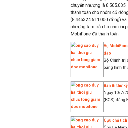
chuyển nhượng là 8.505.035.
thanh toán cho nhóm cổ đôn
(8.445324.611.000 đồng) và 
nhượng tạm trả cho các chi ph
MobiFone đã thanh toán.
Vụ MobiFone 
đạo
Bộ Chính trị
bằng hình thứ
Ban Bí thư k
Ngày 10/7/20
(BCS) đảng B
Cựu chủ tịch
Ông Lê Nam T