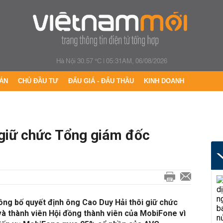
Hà Nội 30.57 °C
|
05:31AM, 06/08/2026
ÁN
CHỦ ĐẦU TƯ
ĐẤU GIÁ - ĐẤU THẦU
KINH DOANH
 giữ chức Tổng giám đốc
ng bố quyết định ông Cao Duy Hải thôi giữ chức
 thành viên Hội đồng thành viên của MobiFone vì