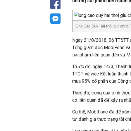
những sai phạm liên quan
Ông Cao Duy Hải thôi giữ chức
Ngày 21/8/2018, Bộ TT&TT đ
Tổng giám đốc MobiFone và 
sai phạm liên quan đến vụ 
Trước đó, ngày 14/3, Thanh 
TTCP về việc Kết luận thanh 
mua 95% cổ phần của Công ty
Theo đó, trong quá trình thự
có liên quan đã để xảy ra nh
Cụ thể, MobiFone đã để xảy r
tư, đánh giá thực trạng tài c
Lựa chọn các đơn vị tư vấn t