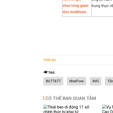
trung thực v
THỜI SỰ
TAG:
Bộ TT&TT
MobiFone
AVG
Tổn
CÓ THỂ BẠN QUAN TÂM