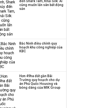
đến Shark Tam, Khải Silk: Ai
hơn 3.600 tỷ, lãi suất
cũng muốn lấn sân bất động
trả lên tới 10%/năm
sản
Bắc Ninh điều chỉnh quy
hoạch khu công nghiệp của
KBC
Hơn 49ha đất gần Bãi
Trường quy hoạch cho dự
án Phú Quốc Housing và
bóng dáng của MIK Group