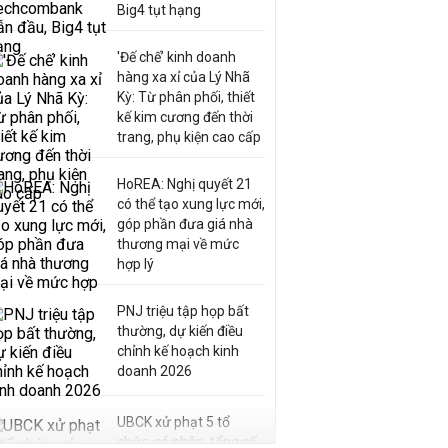
Big4 tụt hạng
'Đế chế’ kinh doanh
hàng xa xỉ của Lý Nhã
Kỳ: Từ phân phối, thiết
kế kim cương đến thời
trang, phụ kiện cao cấp
HoREA: Nghị quyết 21
có thể tạo xung lực mới,
góp phần đưa giá nhà
thương mại về mức
hợp lý
PNJ triệu tập họp bất
thường, dự kiến điều
chỉnh kế hoạch kinh
doanh 2026
UBCK xử phạt 5 tổ
chức, cá nhân, tổng số