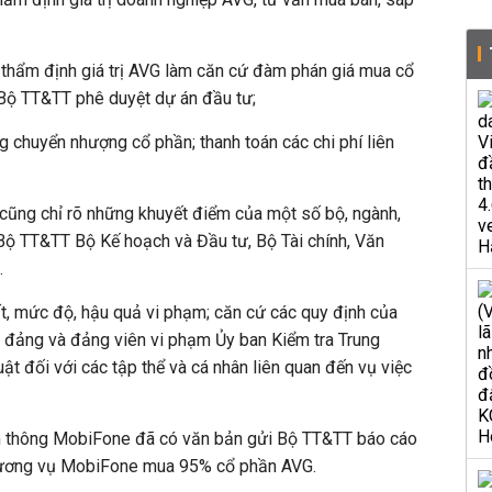
 thẩm định giá trị AVG làm căn cứ đàm phán giá mua cổ
h Bộ TT&TT phê duyệt dự án đầu tư;
g chuyển nhượng cổ phần; thanh toán các chi phí liên
 cũng chỉ rõ những khuyết điểm của một số bộ, ngành,
Bộ TT&TT Bộ Kế hoạch và Đầu tư, Bộ Tài chính, Văn
.
hất, mức độ, hậu quả vi phạm; căn cứ các quy định của
c đảng và đảng viên vi phạm Ủy ban Kiểm tra Trung
uật đối với các tập thể và cá nhân liên quan đến vụ việc
n thông MobiFone đã có văn bản gửi Bộ TT&TT báo cáo
 thương vụ MobiFone mua 95% cổ phần AVG.