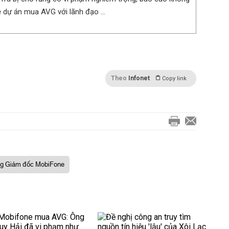
ề dự án mua AVG với lãnh đạo ...
Theo
Infonet
Copy link
g Giám đốc MobiFone