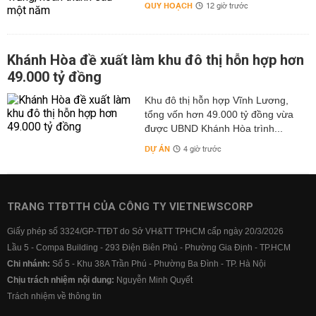
QUY HOẠCH
12 giờ trước
Khánh Hòa đề xuất làm khu đô thị hỗn hợp hơn
49.000 tỷ đồng
Khu đô thị hỗn hợp Vĩnh Lương,
tổng vốn hơn 49.000 tỷ đồng vừa
được UBND Khánh Hòa trình...
DỰ ÁN
4 giờ trước
TRANG TTĐTTH CỦA CÔNG TY VIETNEWSCORP
Giấy phép số 3324/GP-TTĐT do Sở VH&TT TPHCM cấp ngày 20/3/2026
Lầu 5 - Compa Building - 293 Điện Biên Phủ - Phường Gia Định - TP.HCM
Chi nhánh:
Số 5 - Khu 38A Trần Phú - Phường Ba Đình - TP. Hà Nội
Chịu trách nhiệm nội dung:
Nguyễn Minh Quyết
Trách nhiệm về thông tin