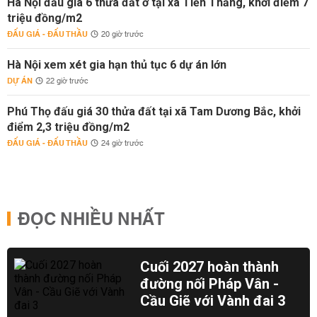
Hà Nội đấu giá 6 thửa đất ở tại xã Tiến Thắng, khởi điểm 7
triệu đồng/m2
ĐẤU GIÁ - ĐẤU THẦU
20 giờ trước
Hà Nội xem xét gia hạn thủ tục 6 dự án lớn
DỰ ÁN
22 giờ trước
Phú Thọ đấu giá 30 thửa đất tại xã Tam Dương Bắc, khởi
điểm 2,3 triệu đồng/m2
ĐẤU GIÁ - ĐẤU THẦU
24 giờ trước
ĐỌC NHIỀU NHẤT
Cuối 2027 hoàn thành
đường nối Pháp Vân -
Cầu Giẽ với Vành đai 3