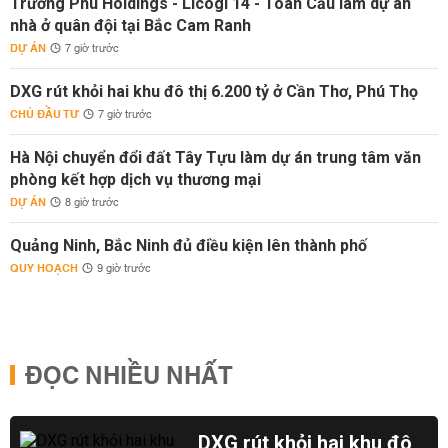
Trường Phú Holdings - Licogi 14 - Toàn Cầu làm dự án
nhà ở quân đội tại Bắc Cam Ranh
DỰ ÁN
7 giờ trước
DXG rút khỏi hai khu đô thị 6.200 tỷ ở Cần Thơ, Phú Thọ
CHỦ ĐẦU TƯ
7 giờ trước
Hà Nội chuyển đổi đất Tây Tựu làm dự án trung tâm văn
phòng kết hợp dịch vụ thương mại
DỰ ÁN
8 giờ trước
Quảng Ninh, Bắc Ninh đủ điều kiện lên thành phố
QUY HOẠCH
9 giờ trước
ĐỌC NHIỀU NHẤT
DXG rút khỏi hai khu đô