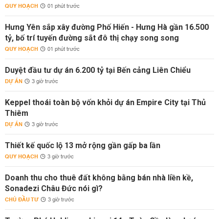
QUY HOẠCH
01 phút trước
Hưng Yên sắp xây đường Phố Hiến - Hưng Hà gần 16.500
tỷ, bố trí tuyến đường sắt đô thị chạy song song
QUY HOẠCH
01 phút trước
Duyệt đầu tư dự án 6.200 tỷ tại Bến cảng Liên Chiểu
DỰ ÁN
3 giờ trước
Keppel thoái toàn bộ vốn khỏi dự án Empire City tại Thủ
Thiêm
DỰ ÁN
3 giờ trước
Thiết kế quốc lộ 13 mở rộng gần gấp ba lần
QUY HOẠCH
3 giờ trước
Doanh thu cho thuê đất không bằng bán nhà liền kề,
Sonadezi Châu Đức nói gì?
CHỦ ĐẦU TƯ
3 giờ trước