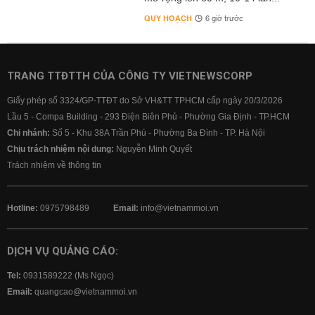
QUY HOẠCH
6 giờ trước
TRANG TTĐTTH CỦA CÔNG TY VIETNEWSCORP
Giấy phép số 3324/GP-TTĐT do Sở VH&TT TPHCM cấp ngày 20/3/2026
Lầu 5 - Compa Building - 293 Điện Biên Phủ - Phường Gia Định - TP.HCM
Chi nhánh:
Số 5 - Khu 38A Trần Phú - Phường Ba Đình - TP. Hà Nội
Chịu trách nhiệm nội dung:
Nguyễn Minh Quyết
Trách nhiệm về thông tin
Hotline:
0975798489
Email:
info@vietnammoi.vn
DỊCH VỤ QUẢNG CÁO:
Tel:
0931589222 (Ms Ngọc)
Email:
quangcao@vietnammoi.vn