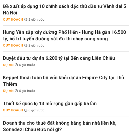
Đề xuất áp dụng 10 chính sách đặc thù đầu tư Vành đai 5
Hà Nội
QUY HOẠCH
2 giờ trước
Hưng Yên sắp xây đường Phố Hiến - Hưng Hà gần 16.500
tỷ, bố trí tuyến đường sắt đô thị chạy song song
QUY HOẠCH
2 giờ trước
Duyệt đầu tư dự án 6.200 tỷ tại Bến cảng Liên Chiểu
DỰ ÁN
6 giờ trước
Keppel thoái toàn bộ vốn khỏi dự án Empire City tại Thủ
Thiêm
DỰ ÁN
6 giờ trước
Thiết kế quốc lộ 13 mở rộng gần gấp ba lần
QUY HOẠCH
6 giờ trước
Doanh thu cho thuê đất không bằng bán nhà liền kề,
Sonadezi Châu Đức nói gì?