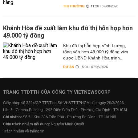
THỊ TRƯỜNG
11:26 | 07/08/2026
Khánh Hòa đề xuất làm khu đô thị hỗn hợp hơn
49.000 tỷ đồng
Khu đô thị hỗn hợp Vĩnh Lương,
tổng vốn hơn 49.000 tỷ đồng vừa
được UBND Khánh Hòa trình...
DỰ ÁN
15:04 | 07/08/2026
TRANG TTĐTTH CỦA CÔNG TY VIETNEWSCORP
Giấy phép số 3324/GP-TTĐT do Sở VH&TT TPHCM cấp ngày 20/3/2026
Lầu 5 - Compa Building - 293 Điện Biên Phủ - Phường Gia Định - TP.HCM
Chi nhánh:
Số 5 - Khu 38A Trần Phú - Phường Ba Đình - TP. Hà Nội
Chịu trách nhiệm nội dung:
Nguyễn Minh Quyết
Trách nhiệm về thông tin