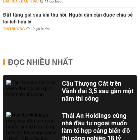
ĐẤU GIÁ - ĐẤU THẦU
11 giờ trước
Đất tăng giá sau khi thu hồi: Người dân cần được chia sẻ
lợi ích hợp lý
THỊ TRƯỜNG
12 giờ trước
ĐỌC NHIỀU NHẤT
Cầu Thượng Cát trên
Vành đai 3,5 sau gần một
năm thi công
Thái An Holdings cùng
nhà đầu tư ngoại muốn
làm tổ hợp cảng biển đô
thị công nghiệp 18 tỷ