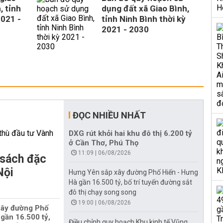
, tỉnh
dụng đất xã Giao Bình,
2021 -
tỉnh Ninh Bình thời kỳ
2021 - 2030
ĐỌC NHIỀU NHẤT
DXG rút khỏi hai khu đô thị 6.200 tỷ
ở Cần Thơ, Phú Thọ
11:09 | 06/08/2026
 sách đặc
Nội
Hưng Yên sắp xây đường Phố Hiến - Hưng
Hà gần 16.500 tỷ, bố trí tuyến đường sắt
đô thị chạy song song
19:00 | 06/08/2026
xây đường Phố
gần 16.500 tỷ,
Điều chỉnh quy hoạch Khu kinh tế Vũng