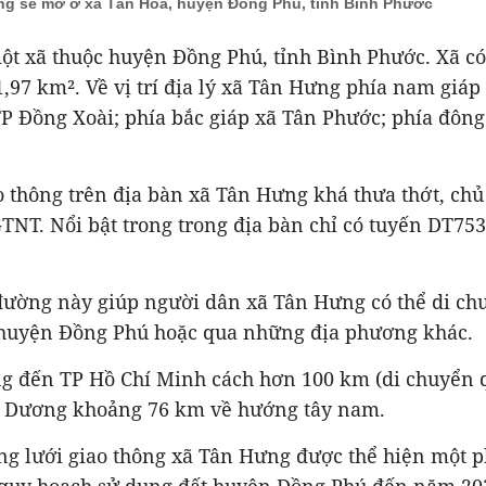
g sẽ mở ở xã Tân Hòa, huyện Đồng Phú, tỉnh Bình Phước
t xã thuộc huyện Đồng Phú, tỉnh Bình Phước. Xã có 
1,97 km². Về vị trí địa lý xã Tân Hưng phía nam giáp
TP Đồng Xoài; phía bắc giáp xã Tân Phước; phía đông
 thông trên địa bàn xã Tân Hưng khá thưa thớt, chủ 
TNT. Nổi bật trong trong địa bàn chỉ có tuyến DT75
ường này giúp người dân xã Tân Hưng có thể di ch
 huyện Đồng Phú hoặc qua những địa phương khác.
g đến TP Hồ Chí Minh cách hơn 100 km (di chuyển q
h Dương khoảng 76 km về hướng tây nam.
g lưới giao thông xã Tân Hưng được thể hiện một p