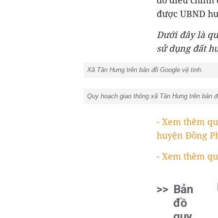
đồ điều chỉnh
được UBND huy
Dưới đây là q
sử dụng đất h
Xã Tân Hưng trên bản đồ Google vệ tinh.
Quy hoạch giao thông xã Tân Hưng trên bản 
- Xem thêm qu
huyện Đồng Ph
- Xem thêm qu
>>
Bản
đồ
quy