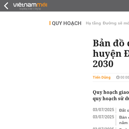
QUY HOẠCH
THỊ TRƯỜNG
DỰ Á
QUY HOẠCH
Hạ tầng
Đường sẽ m
Bản đồ 
huyện Đ
2030
Tiến Dũng
00:00
Quy hoạch giao
quy hoạch sử d
03/07/2025
Đất 
03/07/2025
Bản 
năm 