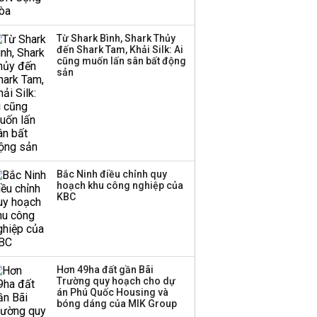
không vay một đồng
nào từ ngân hàng
Từ Shark Bình, Shark Thủy
đến Shark Tam, Khải Silk: Ai
Thị trường thường
cũng muốn lấn sân bất động
‘phất lên’ trong tháng 8,
sản
nhóm ngành nào có
tiềm năng dẫn sóng?
Bắc Ninh điều chỉnh quy
hoạch khu công nghiệp của
KBC
Hơn 49ha đất gần Bãi
Trường quy hoạch cho dự
án Phú Quốc Housing và
bóng dáng của MIK Group