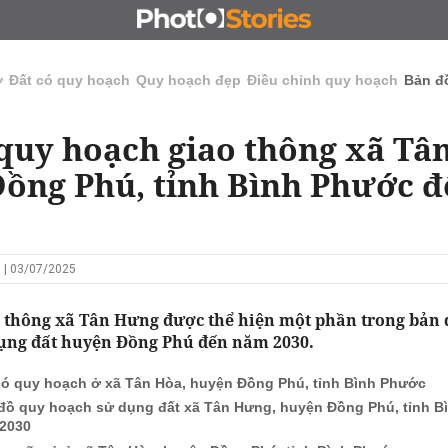
N
CHỦ ĐẦU TƯ
ĐẤU GIÁ - ĐẤU THẦU
KINH DOANH
ở
Đất có quy hoạch
Quy hoạch đẹp
Điều chỉnh quy hoạch
Bản đ
quy hoạch giao thông xã Tâ
ồng Phú, tỉnh Bình Phước 
 | 03/07/2025
 thông xã Tân Hưng được thể hiện một phần trong bản 
ụng đất huyện Đồng Phú đến năm 2030.
có quy hoạch ở xã Tân Hòa, huyện Đồng Phú, tỉnh Bình Phước
đồ quy hoạch sử dụng đất xã Tân Hưng, huyện Đồng Phú, tỉnh 
2030