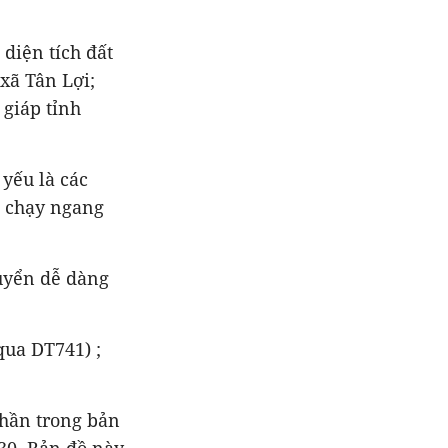
diện tích đất
 xã Tân Lợi;
 giáp tỉnh
yếu là các
3 chạy ngang
uyển dễ dàng
ua DT741) ;
hần trong bản