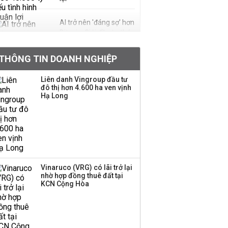
AI trở nên 'đáng sợ' hơn
Bitcoin: Giới đầu tư tháo
chạy vì thị trường bốc
hơi 40%, 150 tỷ USD bị
THÔNG TIN DOANH NGHIỆP
rút không thương tiếc
Liên danh Vingroup đầu tư
Con gái tỷ phú Phạm
đô thị hơn 4.600 ha ven vịnh
Hạ Long
Nhật Vượng lần đầu
tham gia vào hệ sinh
thái Vingroup
Hơn 227.000 tài khoản
gia nhập thị trường
chứng khoán trong
Vinaruco (VRG) có lãi trở lại
tháng 7 biến động
nhờ hợp đồng thuê đất tại
KCN Cộng Hòa
Doanh nghiệp duy nhất
sản xuất vàng mã trên
sàn báo lãi tăng 64%,