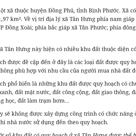
t xã thuộc huyện Đồng Phú, tỉnh Bình Phước. Xã có 
1,97 km². Về vị trí địa lý xã Tân Hưng phía nam giáp
TP Đồng Xoài; phía bắc giáp xã Tân Phước; phía đông
ã Tân Hưng này hiện có nhiều khu đất thuộc diện c
ch được đề cập đến ở đây là các loại đất được quy 
không phù hợp với nhu cầu của người mua nhà đất đ
ạch phổ biến là những khu đất được quy hoạch có ch
xanh, đất mặt nước, đất công cộng, đất giao thông, 
ờng học, đất làm trạm bơm…
ày sẽ không được xây dựng công trình có chức năng ở
khi nhà nước sử dụng đến theo quy hoạch.
t số khu đất có quy hoạch ở xã Tân Hưng được thể 