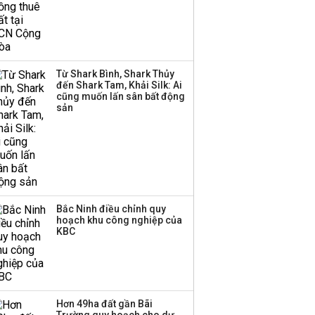
Tăng quy mô đàn bò
thêm 8.000 con, đã
chốt giá nguyên liệu
đến tháng 11
Từ Shark Bình, Shark Thủy
Việt Nam muốn phát
đến Shark Tam, Khải Silk: Ai
triển quỹ hưu trí: Từ tiết
cũng muốn lấn sân bất động
kiệm gia đình thành
sản
nguồn cấp vốn dài hạn
và kinh nghiệm từ
Malaysia
Bắc Ninh điều chỉnh quy
hoạch khu công nghiệp của
KBC
Hơn 49ha đất gần Bãi