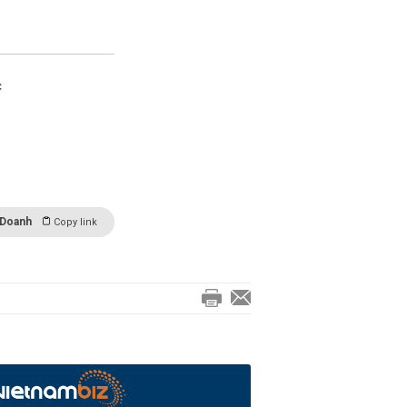
c
 Doanh
Copy link