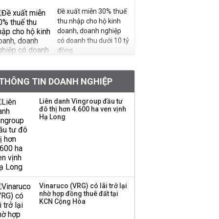
Đề xuất miễn 30% thuế
thu nhập cho hộ kinh
doanh, doanh nghiệp
có doanh thu dưới 10 tỷ
đồng
BIDV sắp phát hành
THÔNG TIN DOANH NGHIỆP
gần 500 triệu cổ phiếu,
tăng vốn lên gần
Liên danh Vingroup đầu tư
77.800 tỷ
đô thị hơn 4.600 ha ven vịnh
Hạ Long
Dàn lãnh đạo GenZ nhà
Vingroup,
Techcombank,
VPBank, PC1: Người
nắm 10.000 tỷ đồng cổ
phiếu, người làm chủ
Vinaruco (VRG) có lãi trở lại
tịch ở tuổi 27
nhờ hợp đồng thuê đất tại
KCN Cộng Hòa
Lãnh đạo Vinamilk: