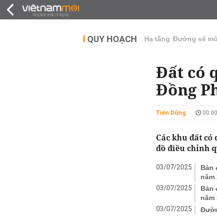
QUY HOẠCH
THỊ TRƯỜNG
DỰ Á
QUY HOẠCH
Hạ tầng
Đường sẽ m
Đất có 
Đồng Ph
Tiến Dũng
00:00
Các khu đất có
đồ điều chỉnh 
03/07/2025
Bản 
năm 
03/07/2025
Bản 
năm 
03/07/2025
Đườn