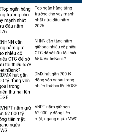
Top ngân hàng tăng
trưởng cho vay mạnh
nhất nửa đầu năm
2026
NHNN cần tăng nắm
giữ bao nhiêu cổ phiếu
CTG để sở hữu tối thiểu
65% VietinBank?
DMX hút gần 700 tỷ
đồng vốn ngoại trong
phiên thứ hai lên HOSE
VNPT nắm giữ hơn
62.000 tỷ đồng tiền
mặt, ngang ngửa MWG