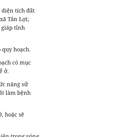
diện tích đất
 xã Tân Lợi;
 giáp tỉnh
ó quy hoạch.
hoạch có mục
ể ở.
ức năng sử
đất làm bệnh
, hoặc sẽ
hiện trong vòng