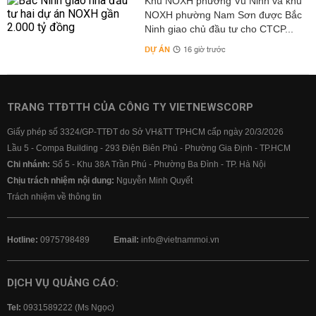
Khu NOXH phường Vũ Ninh và khu
NOXH phường Nam Sơn được Bắc
Ninh giao chủ đầu tư cho CTCP...
DỰ ÁN
16 giờ trước
TRANG TTĐTTH CỦA CÔNG TY VIETNEWSCORP
Giấy phép số 3324/GP-TTĐT do Sở VH&TT TPHCM cấp ngày 20/3/2026
Lầu 5 - Compa Building - 293 Điện Biên Phủ - Phường Gia Định - TP.HCM
Chi nhánh:
Số 5 - Khu 38A Trần Phú - Phường Ba Đình - TP. Hà Nội
Chịu trách nhiệm nội dung:
Nguyễn Minh Quyết
Trách nhiệm về thông tin
Hotline:
0975798489
Email:
info@vietnammoi.vn
DỊCH VỤ QUẢNG CÁO:
Tel:
0931589222 (Ms Ngọc)