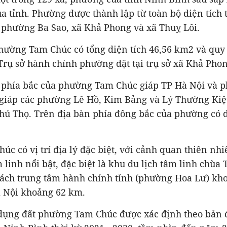
ủa tỉnh. Phường được thành lập từ toàn bộ diện tích 
 phường Ba Sao, xã Khả Phong và xã Thuỵ Lôi.
phường Tam Chúc có tổng diện tích 46,56 km2 và quy
Trụ sở hành chính phường đặt tại trụ sở xã Khả Phon
lý, phía bắc của phường Tam Chúc giáp TP Hà Nội và
 giáp các phường Lê Hồ, Kim Bảng và Lý Thường Kiệ
Phú Thọ. Trên địa bàn phía đông bắc của phường có
c có vị trí địa lý đặc biệt, với cảnh quan thiên nhi
m linh nổi bật, đặc biệt là khu du lịch tâm linh chùa
ch trung tâm hành chính tỉnh (phường Hoa Lư) kh
à Nội khoảng 62 km.
dụng đất phường Tam Chúc được xác định theo bản 