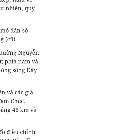
tự nhiên, quy
 mô dân số
g (cũ).
 phường Nguyễn
t; phía nam và
 dòng sông Đáy
ên và các giá
 Tam Chúc.
oảng 46 km và
đồ điều chỉnh