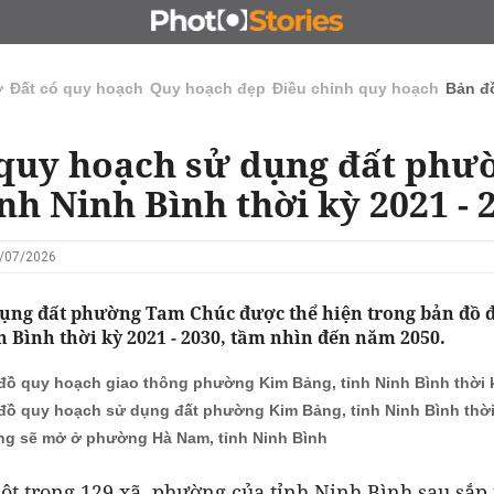
N
CHỦ ĐẦU TƯ
ĐẤU GIÁ - ĐẤU THẦU
KINH DOANH
ở
Đất có quy hoạch
Quy hoạch đẹp
Điều chỉnh quy hoạch
Bản đ
quy hoạch sử dụng đất ph
ỉnh Ninh Bình thời kỳ 2021 - 
6/07/2026
ụng đất phường Tam Chúc được thể hiện trong bản đồ đ
 Bình thời kỳ 2021 - 2030, tầm nhìn đến năm 2050.
đồ quy hoạch giao thông phường Kim Bảng, tỉnh Ninh Bình thời k
đồ quy hoạch sử dụng đất phường Kim Bảng, tỉnh Ninh Bình thời 
g sẽ mở ở phường Hà Nam, tỉnh Ninh Bình
ột trong 129 xã, phường của tỉnh Ninh Bình sau sắp