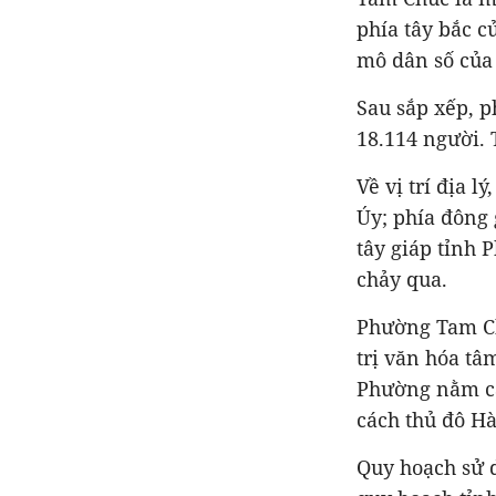
phía tây bắc c
mô dân số của
Sau sắp xếp, 
18.114 người. 
Về vị trí địa 
Úy; phía đông
tây giáp tỉnh 
chảy qua.
Phường Tam Chú
trị văn hóa tâ
Phường nằm cá
cách thủ đô H
Quy hoạch sử 