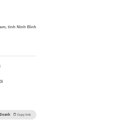
i
ời
 Doanh
Copy link