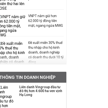
VNPT nắm giữ hơn
62.000 tỷ đồng tiền
mặt, ngang ngửa MWG
Đề xuất miễn 30% thuế
thu nhập cho hộ kinh
doanh, doanh nghiệp
có doanh thu dưới 10 tỷ
đồng
BIDV sắp phát hành
THÔNG TIN DOANH NGHIỆP
gần 500 triệu cổ phiếu,
tăng vốn lên gần
Liên danh Vingroup đầu tư
77.800 tỷ
đô thị hơn 4.600 ha ven vịnh
Hạ Long
Dàn lãnh đạo GenZ nhà
Vingroup,