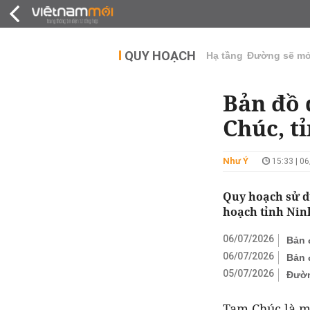
QUY HOẠCH
THỊ TRƯỜNG
DỰ Á
QUY HOẠCH
Hạ tầng
Đường sẽ m
Bản đồ 
Chúc, t
Như Ý
15:33 | 0
Quy hoạch sử d
hoạch tỉnh Ninh
06/07/2026
Bản 
06/07/2026
Bản 
05/07/2026
Đườn
Tam Chúc là m