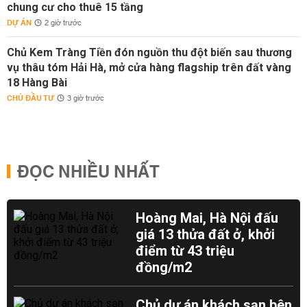
chung cư cho thuê 15 tầng
DỰ ÁN
2 giờ trước
Chủ Kem Tràng Tiền đón nguồn thu đột biến sau thương
vụ thâu tóm Hải Hà, mở cửa hàng flagship trên đất vàng
18 Hàng Bài
CHỦ ĐẦU TƯ
3 giờ trước
ĐỌC NHIỀU NHẤT
Hoàng Mai, Hà Nội đấu
giá 13 thửa đất ở, khởi
điểm từ 43 triệu
đồng/m2
Chủ dự án khách sạn bên