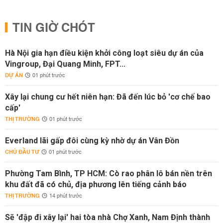
TIN GIỜ CHÓT
Hà Nội gia hạn điều kiện khởi công loạt siêu dự án của
Vingroup, Đại Quang Minh, FPT...
DỰ ÁN
01 phút trước
Xây lại chung cư hết niên hạn: Đã đến lúc bỏ 'cơ chế bao
cấp'
THỊ TRƯỜNG
01 phút trước
Everland lãi gấp đôi cùng kỳ nhờ dự án Vân Đồn
CHỦ ĐẦU TƯ
01 phút trước
Phường Tam Bình, TP HCM: Cò rao phân lô bán nền trên
khu đất đã có chủ, địa phương lên tiếng cảnh báo
THỊ TRƯỜNG
14 phút trước
Sẽ 'đập đi xây lại' hai tòa nhà Chợ Xanh, Nam Định thành