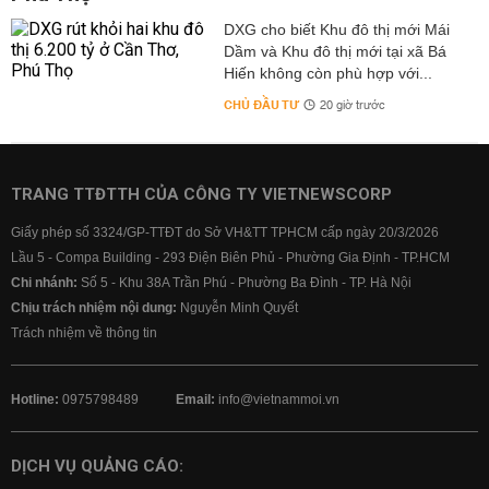
DXG cho biết Khu đô thị mới Mái
Dầm và Khu đô thị mới tại xã Bá
Hiến không còn phù hợp với...
CHỦ ĐẦU TƯ
20 giờ trước
TRANG TTĐTTH CỦA CÔNG TY VIETNEWSCORP
Giấy phép số 3324/GP-TTĐT do Sở VH&TT TPHCM cấp ngày 20/3/2026
Lầu 5 - Compa Building - 293 Điện Biên Phủ - Phường Gia Định - TP.HCM
Chi nhánh:
Số 5 - Khu 38A Trần Phú - Phường Ba Đình - TP. Hà Nội
Chịu trách nhiệm nội dung:
Nguyễn Minh Quyết
Trách nhiệm về thông tin
Hotline:
0975798489
Email:
info@vietnammoi.vn
DỊCH VỤ QUẢNG CÁO: