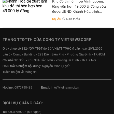
Khu đô thị hỗn hợp Vĩnh Lương,
tổng vốn hơn 49.000 tỷ đồng vừa
được UBND Khánh Hòa trình...
DỰ ÁN
5 giờ trước
TRANG TTĐTTH CỦA CÔNG TY VIETNEWSCORP
Giấy phép số 3324/GP-TTĐT do Sở VH&TT TPHCM cấp ngày 20/3/2026
Lầu 5 - Compa Building - 293 Điện Biên Phủ - Phường Gia Định - TP.HCM
Chi nhánh:
Số 5 - Khu 38A Trần Phú - Phường Ba Đình - TP. Hà Nội
Chịu trách nhiệm nội dung:
Nguyễn Minh Quyết
Trách nhiệm về thông tin
Hotline:
0975798489
Email:
info@vietnammoi.vn
DỊCH VỤ QUẢNG CÁO:
Tel:
0931589222 (Ms Ngọc)