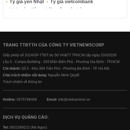
Tỷ giá yen Nhật
Tỷ giá vietcombank
Lịch cúp điện
Lãi suất ngân hàng
Lãi suất tiết kiệm
Lãi suất tiền gửi
Lãi suất ngân hàng Agribank
Lãi suất ngân hàng Sacombank
Lãi suất ngân hàng BIDV
TRANG TTĐTTH CỦA CÔNG TY VIETNEWSCORP
Lãi suất ngân hàng Vietinbank
Giấy phép số 3324/GP-TTĐT do Sở VH&TT TPHCM cấp ngày 20/3/2026
Lãi suất ngân hàng Vietcombank
Lầu 5 - Compa Building - 293 Điện Biên Phủ - Phường Gia Định - TP.HCM
Chi nhánh:
Số 5 - Khu 38A Trần Phú - Phường Ba Đình - TP. Hà Nội
Chịu trách nhiệm nội dung:
Nguyễn Minh Quyết
Trách nhiệm về thông tin
Hotline:
0975798489
Email:
info@vietnammoi.vn
DỊCH VỤ QUẢNG CÁO:
Tel:
0931589222 (Ms Ngọc)