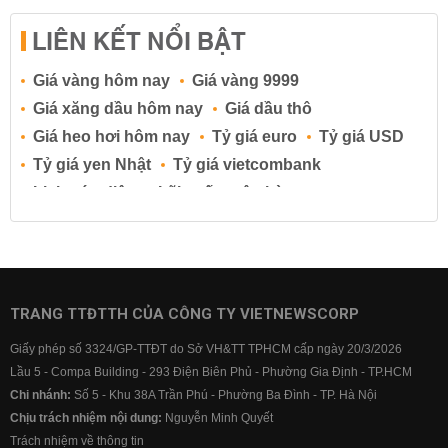
LIÊN KẾT NỔI BẬT
Giá vàng hôm nay
Giá vàng 9999
Giá xăng dầu hôm nay
Giá dầu thô
Giá heo hơi hôm nay
Tỷ giá euro
Tỷ giá USD
Tỷ giá yen Nhật
Tỷ giá vietcombank
Lịch cúp điện
Lãi suất ngân hàng
Lãi suất tiết kiệm
Lãi suất tiền gửi
Lãi suất ngân hàng Agribank
Lãi suất ngân hàng Sacombank
Lãi suất ngân hàng BIDV
TRANG TTĐTTH CỦA CÔNG TY VIETNEWSCORP
Lãi suất ngân hàng Vietinbank
Giấy phép số 3324/GP-TTĐT do Sở VH&TT TPHCM cấp ngày 20/3/2026
Lãi suất ngân hàng Vietcombank
Lầu 5 - Compa Building - 293 Điện Biên Phủ - Phường Gia Định - TP.HCM
Chi nhánh:
Số 5 - Khu 38A Trần Phú - Phường Ba Đình - TP. Hà Nội
Chịu trách nhiệm nội dung:
Nguyễn Minh Quyết
Trách nhiệm về thông tin