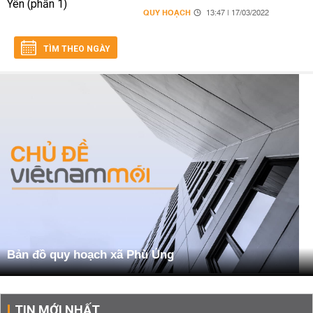
QUY HOẠCH
13:47 | 17/03/2022
TÌM THEO NGÀY
Bản đồ quy hoạch xã Phù Ủng
TIN MỚI NHẤT