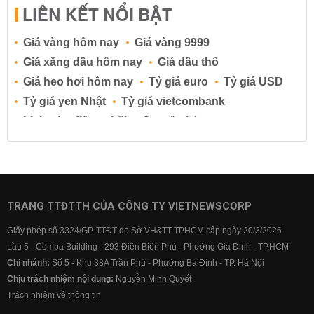
LIÊN KẾT NỔI BẬT
Giá vàng hôm nay
Giá vàng 9999
Giá xăng dầu hôm nay
Giá dầu thô
Giá heo hơi hôm nay
Tỷ giá euro
Tỷ giá USD
Tỷ giá yen Nhật
Tỷ giá vietcombank
Lịch cúp điện
Lãi suất ngân hàng
Lãi suất tiết kiệm
Lãi suất tiền gửi
Lãi suất ngân hàng Agribank
Lãi suất ngân hàng Sacombank
Lãi suất ngân hàng BIDV
TRANG TTĐTTH CỦA CÔNG TY VIETNEWSCORP
Lãi suất ngân hàng Vietinbank
Giấy phép số 3324/GP-TTĐT do Sở VH&TT TPHCM cấp ngày 20/3/2026
Lãi suất ngân hàng Vietcombank
Lầu 5 - Compa Building - 293 Điện Biên Phủ - Phường Gia Định - TP.HCM
Chi nhánh:
Số 5 - Khu 38A Trần Phú - Phường Ba Đình - TP. Hà Nội
Chịu trách nhiệm nội dung:
Nguyễn Minh Quyết
Trách nhiệm về thông tin