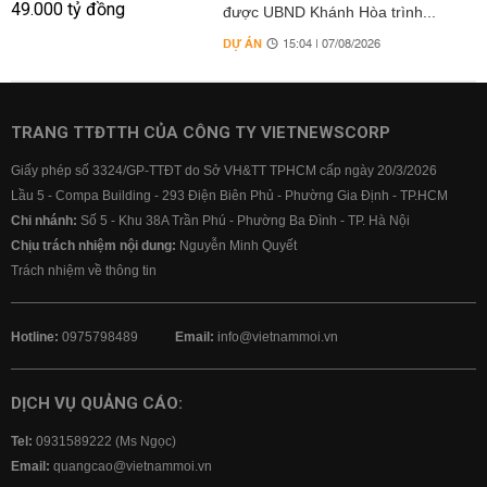
được UBND Khánh Hòa trình...
DỰ ÁN
15:04 | 07/08/2026
TRANG TTĐTTH CỦA CÔNG TY VIETNEWSCORP
Giấy phép số 3324/GP-TTĐT do Sở VH&TT TPHCM cấp ngày 20/3/2026
Lầu 5 - Compa Building - 293 Điện Biên Phủ - Phường Gia Định - TP.HCM
Chi nhánh:
Số 5 - Khu 38A Trần Phú - Phường Ba Đình - TP. Hà Nội
Chịu trách nhiệm nội dung:
Nguyễn Minh Quyết
Trách nhiệm về thông tin
Hotline:
0975798489
Email:
info@vietnammoi.vn
DỊCH VỤ QUẢNG CÁO:
Tel:
0931589222 (Ms Ngọc)
Email:
quangcao@vietnammoi.vn