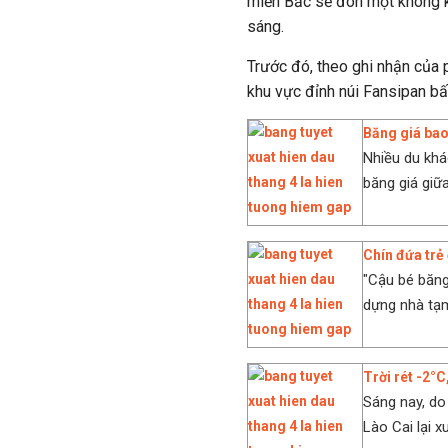
miền Bắc sẽ đón một không kh
sáng.
Trước đó, theo ghi nhận của 
khu vực đỉnh núi Fansipan bất
Băng giá bao
Nhiều du kh
băng giá giữ
Chín đứa trẻ
"Cậu bé băng
dựng nhà tạm 
Trời rét -2°
Sáng nay, do
Lào Cai lại x