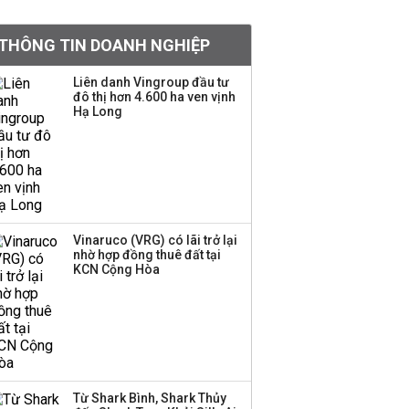
khoản
THÔNG TIN DOANH NGHIỆP
Quy hoạch 4 khu lấn
biển ở Phú Quốc
Liên danh Vingroup đầu tư
đô thị hơn 4.600 ha ven vịnh
Hạ Long
Một thương hiệu thời
trang Việt đóng cửa
sau 5 năm hoạt động,
thanh lý toàn bộ cửa
hàng
Vinaruco (VRG) có lãi trở lại
nhờ hợp đồng thuê đất tại
Dự án Sheraton Phú
KCN Cộng Hòa
Quốc bị buộc chấm dứt
hoạt động
Công ty 100 tỷ của
Huấn Hoa Hồng bỗng
Từ Shark Bình, Shark Thủy
dưng ‘biến mất’, một