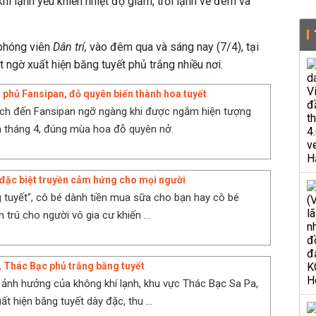
í lạnh yếu khiến nhiệt độ giảm, trời lạnh về đêm và
phóng viên
Dân trí,
vào đêm qua và sáng nay (7/4), tại
 ngờ xuất hiện băng tuyết phủ trắng nhiều nơi.
 phủ Fansipan, đỗ quyên biến thành hoa tuyết
ách đến Fansipan ngỡ ngàng khi được ngắm hiện tượng
a tháng 4, đúng mùa hoa đỗ quyên nở.
 đặc biệt truyền cảm hứng cho mọi người
 tuyết", cô bé dành tiền mua sữa cho bạn hay cô bé
trú cho người vô gia cư khiến ...
C, Thác Bạc phủ trắng băng tuyết
 ảnh hưởng của không khí lạnh, khu vực Thác Bạc Sa Pa,
uất hiện băng tuyết dày đặc, thu ...