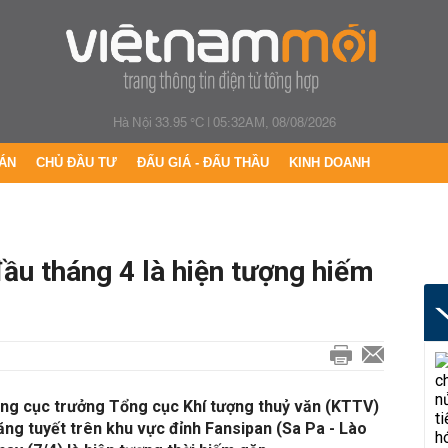
Hà Nội 33.95 °C
|
05:32AM, 08/08/2026
ÁN
CHỦ ĐẦU TƯ
ĐẤU GIÁ - ĐẤU THẦU
KINH DOANH
đầu tháng 4 là hiện tượng hiếm
ng cục trưởng Tổng cục Khí tượng thuỷ văn (KTTV)
băng tuyết trên khu vực đỉnh Fansipan (Sa Pa - Lào