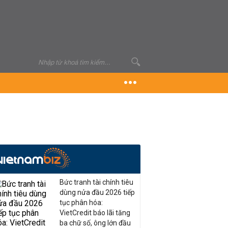
Bức tranh tài chính tiêu
dùng nửa đầu 2026 tiếp
tục phân hóa:
VietCredit báo lãi tăng
ba chữ số, ông lớn đầu