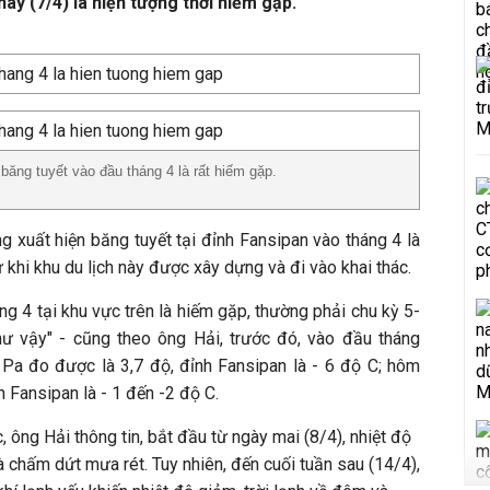
ay (7/4) là hiện tượng thời hiếm gặp.
băng tuyết vào đầu tháng 4 là rất hiếm gặp.
g xuất hiện băng tuyết tại đỉnh Fansipan vào tháng 4 là
 khi khu du lịch này được xây dựng và đi vào khai thác.
ng 4 tại khu vực trên là hiếm gặp, thường phải chu kỳ 5-
hư vậy" - cũng theo ông Hải, trước đó, vào đầu tháng
Pa đo được là 3,7 độ, đỉnh Fansipan là - 6 độ C; hôm
h Fansipan là - 1 đến -2 độ C.
, ông Hải thông tin, bắt đầu từ ngày mai (8/4), nhiệt độ
à chấm dứt mưa rét. Tuy nhiên, đến cuối tuần sau (14/4),