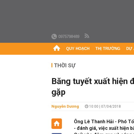
0975798489
QUY HOẠCH
THỊ TRƯỜNG
DỰ 
THỜI SỰ
Băng tuyết xuất hiện 
gặp
Nguyễn Dương
10:00 | 07/04/2018
Ông Lê Thanh Hải - Phó Tổ
- đánh giá, việc xuất hiện 