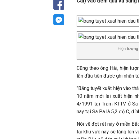
Cai) vào đêm qua và sáng n
Hiện tượng 
Cũng theo ông Hải, hiện tượn
lần đầu tiên được ghi nhận từ
"Băng tuyết xuất hiện vào thá
10 năm mới lại xuất hiện n
4/1991 tại Trạm KTTV ở Sa 
nay tại Sa Pa là 5,2 độ C, đỉn
Nói về đợt rét này ở miền Bắc
tại khu vực này sẽ tăng lên v