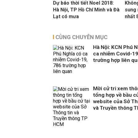
Dự báo thời tiết Noel 2018:
Không
Hà Nội, TP Hồ Chí Minh và Đà
sung 
Lạt có mưa
nhất 
CÙNG CHUYÊN MỤC
Hà Nội: KCN Phú N
ca nhiễm Covid-19
trường hợp liên q
Mời cử tri xem thô
tổng hợp về bầu cử
website của Sở Th
và Truyền thông 