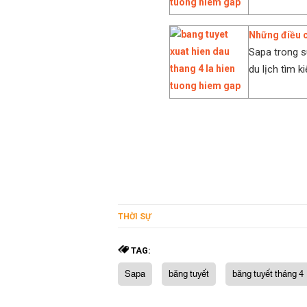
Những điều c
Sapa trong 
du lịch tìm ki
THỜI SỰ
TAG:
Sapa
băng tuyết
băng tuyết tháng 4