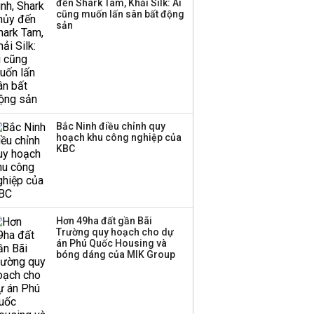
đến Shark Tam, Khải Silk: Ai
công ty khác đã giải thể
cũng muốn lấn sân bất động
sản
Bắc Ninh điều chỉnh quy
hoạch khu công nghiệp của
KBC
Hơn 49ha đất gần Bãi
Trường quy hoạch cho dự
án Phú Quốc Housing và
bóng dáng của MIK Group