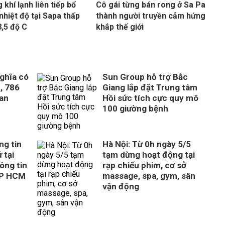
 khí lạnh liên tiếp bổ
Cô gái từng bán rong ở Sa Pa
nhiệt độ tại Sapa thấp
thành người truyền cảm hứng
8,5 độ C
khắp thế giới
ghĩa có
Sun Group hỗ trợ Bắc
, 786
Giang lắp đặt Trung tâm
uan
Hồi sức tích cực quy mô
100 giường bệnh
ng tin
Hà Nội: Từ 0h ngày 5/5
 tại
tạm dừng hoạt động tại
ông tin
rạp chiếu phim, cơ sở
TP HCM
massage, spa, gym, sân
vận động