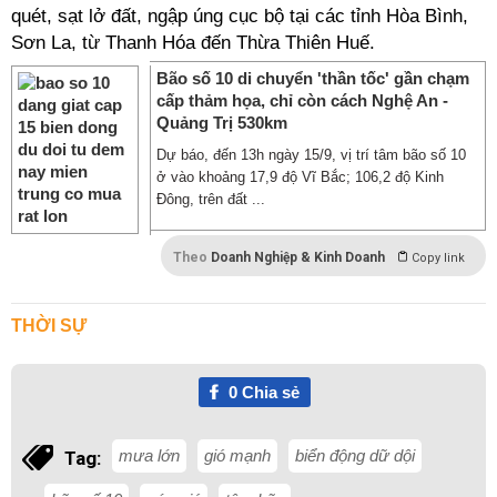
quét, sạt lở đất, ngập úng cục bộ tại các tỉnh Hòa Bình,
Sơn La, từ Thanh Hóa đến Thừa Thiên Huế.
Bão số 10 di chuyển 'thần tốc' gần chạm
cấp thảm họa, chỉ còn cách Nghệ An -
Quảng Trị 530km
Dự báo, đến 13h ngày 15/9, vị trí tâm bão số 10
ở vào khoảng 17,9 độ Vĩ Bắc; 106,2 độ Kinh
Đông, trên đất ...
Theo
Doanh Nghiệp & Kinh Doanh
Copy link
THỜI SỰ
0
Chia sẻ
mưa lớn
gió mạnh
biển động dữ dội
Tag: