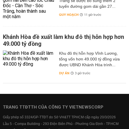
Trăng sẽ được bổ sung thêm 2
tuyến đường gom dài gần 27...
QUY HOẠCH
11 giờ trước
Khánh Hòa đề xuất làm khu đô thị hỗn hợp hơn
49.000 tỷ đồng
Khu đô thị hỗn hợp Vĩnh Lương,
tổng vốn hơn 49.000 tỷ đồng vừa
được UBND Khánh Hòa trình...
DỰ ÁN
3 giờ trước
TRANG TTĐTTH CỦA CÔNG TY VIETNEWSCORP
Giấy phép số 3324/GP-TTĐT do Sở VH&TT TPHCM cấp ngày 20/3/2026
Lầu 5 - Compa Building - 293 Điện Biên Phủ - Phường Gia Định - TP.HCM