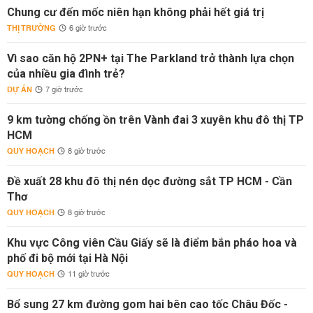
Chung cư đến mốc niên hạn không phải hết giá trị
THỊ TRƯỜNG
6 giờ trước
Vì sao căn hộ 2PN+ tại The Parkland trở thành lựa chọn
của nhiều gia đình trẻ?
DỰ ÁN
7 giờ trước
9 km tường chống ồn trên Vành đai 3 xuyên khu đô thị TP
HCM
QUY HOẠCH
8 giờ trước
Đề xuất 28 khu đô thị nén dọc đường sắt TP HCM - Cần
Thơ
QUY HOẠCH
8 giờ trước
Khu vực Công viên Cầu Giấy sẽ là điểm bắn pháo hoa và
phố đi bộ mới tại Hà Nội
QUY HOẠCH
11 giờ trước
Bổ sung 27 km đường gom hai bên cao tốc Châu Đốc -